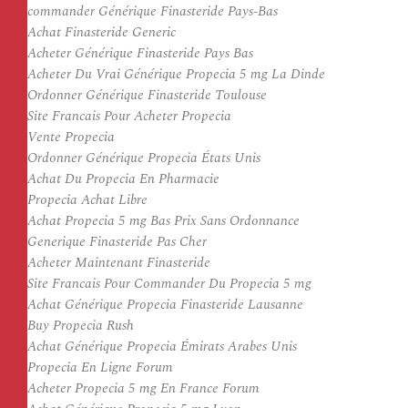
commander Générique Finasteride Pays-Bas
Achat Finasteride Generic
Acheter Générique Finasteride Pays Bas
Acheter Du Vrai Générique Propecia 5 mg La Dinde
Ordonner Générique Finasteride Toulouse
Site Francais Pour Acheter Propecia
Vente Propecia
Ordonner Générique Propecia États Unis
Achat Du Propecia En Pharmacie
Propecia Achat Libre
Achat Propecia 5 mg Bas Prix Sans Ordonnance
Generique Finasteride Pas Cher
Acheter Maintenant Finasteride
Site Francais Pour Commander Du Propecia 5 mg
Achat Générique Propecia Finasteride Lausanne
Buy Propecia Rush
Achat Générique Propecia Émirats Arabes Unis
Propecia En Ligne Forum
Acheter Propecia 5 mg En France Forum