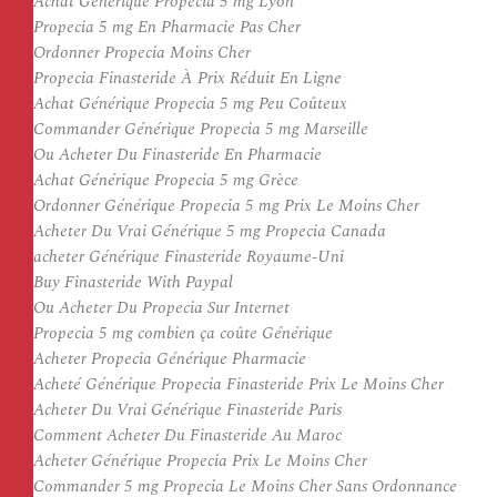
Achat Générique Propecia 5 mg Lyon
Propecia 5 mg En Pharmacie Pas Cher
Ordonner Propecia Moins Cher
Propecia Finasteride À Prix Réduit En Ligne
Achat Générique Propecia 5 mg Peu Coûteux
Commander Générique Propecia 5 mg Marseille
Ou Acheter Du Finasteride En Pharmacie
Achat Générique Propecia 5 mg Grèce
Ordonner Générique Propecia 5 mg Prix Le Moins Cher
Acheter Du Vrai Générique 5 mg Propecia Canada
acheter Générique Finasteride Royaume-Uni
Buy Finasteride With Paypal
Ou Acheter Du Propecia Sur Internet
Propecia 5 mg combien ça coûte Générique
Acheter Propecia Générique Pharmacie
Acheté Générique Propecia Finasteride Prix Le Moins Cher
Acheter Du Vrai Générique Finasteride Paris
Comment Acheter Du Finasteride Au Maroc
Acheter Générique Propecia Prix Le Moins Cher
Commander 5 mg Propecia Le Moins Cher Sans Ordonnance