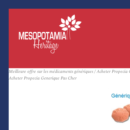
Meilleure offre sur les médicaments génériques / Acheter Propecia 
Acheter Propecia Generique Pas Cher