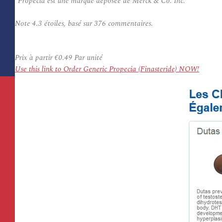
*Propecia est une marque déposée de Merck & Co. Inc.
Note
4.3
étoiles, basé sur
376
commentaires.
Prix à partir
€0.49
Par unité
Use this link to Order Generic Propecia (Finasteride) NOW!