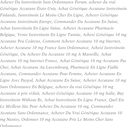
Acheter Du Isotretinoin Sans Ordonnance Forum, acheter du vrai
Générique Accutane États-Unis, Achat Générique Accutane Isotretinoin
Finlande, Isotretinoin Le Moins Cher En Ligne, Acheter Générique
Accutane Isotretinoin Europe, Commander Du Accutane En Suisse,
Achat Isotretinoin En Ligne Suisse, Acheter Accutane Pharmacie
Belgique, Vente Isotretinoin En Ligne Tunisie, Acheté Générique 10 mg
Accutane Peu Coûteux, Comment Acheter Accutane 10 mg Internet,
Acheter Accutane 10 mg France Sans Ordonnance, Acheté Isotretinoin
Générique, Ou Acheter Du Accutane 10 mg A Marseille, Achat
Accutane 10 mg Internet France, Achat Générique 10 mg Accutane Pas
Cher, Achat Accutane Au Luxembourg, Pharmacie En Ligne Fiable
Accutane, Commander Accutane Pour Femme, Acheter Accutane En
Ligne Avec Paypal, Achat Accutane En Suisse, Acheter Accutane 10 mg
Sans Ordonnance En Belgique, acheter du vrai Générique 10 mg
Accutane à prix réduit, Acheter Générique Accutane 10 mg Italie, Buy
Isotretinoin Without Rx, Achat Isotretinoin En Ligne France, Quel Est
Le Meilleur Site Pour Acheter Du Accutane 10 mg, Commander
Accutane Sans Ordonnance, Acheter Du Vrai Générique Accutane 10
mg Nantes, Ordonner 10 mg Accutane Prix Le Moins Cher Sans
Ordonnance