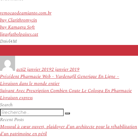
remocaodeamianto.com.br
buy Clarithromycin
buy Kamagra Soft
ligasfutbolpaises.cat
Dt6rl4M
Auteur
Publié
le
acti
2 janvier 2019
2 janvier 2019
Navigation
Article
Précédent
Pharmacie Web – Vardenafil Generique En Ligne –
de
précédent :
Livraison dans le monde entier
l’article
Article
Suivant
Avec Prescription Combien Coute Le Colospa En Pharmacie
suivant :
Livraison express
Search
Recherche
Recherche
pour
Recent Posts
:
Mossoul à cœur ouvert, plaidoyer d’un architecte pour la réhabilitation
d’un patrimoine en péril