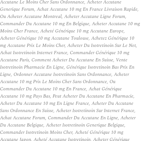
Accutane Le Moins Cher Sans Ordonnance, Acheter Accutane
Generique Forum, Achat Accutane 10 mg En France Livraison Rapide,
Ou Acheter Accutane Montreal, Acheter Accutane Ligne Forum,
Commander Du Accutane 10 mg En Belgique, Acheter Accutane 10 mg
Moins Cher France, Acheté Générique 10 mg Accutane Europe,
Acheter Générique 10 mg Accutane Toulouse, Achetez Générique 10
mg Accutane Prix Le Moins Cher, Acheter Du Isotretinoin Sur Le Net,
Achat Isotretinoin Internet France, Commander Générique 10 mg
Accutane Paris, Comment Acheter Du Accutane En Suisse, Vente
Isotretinoin Pharmacie En Ligne, Générique Isotretinoin Bas Prix En
Ligne, Ordonner Accutane Isotretinoin Sans Ordonnance, Acheter
Accutane 10 mg Prix Le Moins Cher Sans Ordonnance, Ou
Commander Du Accutane 10 mg En France, Achat Générique
Accutane 10 mg Pays Bas, Peut Acheter Du Accutane En Pharmacie,
Acheter Du Accutane 10 mg En Ligne France, Acheter Du Accutane
Sans Ordonnance En Suisse, Acheter Isotretinoin Sur Internet France,
Achat Accutane Forum, Commander Du Accutane En Ligne, Acheter
Du Accutane Belgique, Acheter Isotretinoin Generique Belgique,
Commander Isotretinoin Moins Cher, Acheté Générique 10 mg
Accutane Japon, Acheté Accutane Isotretinoin, Acheter Générique