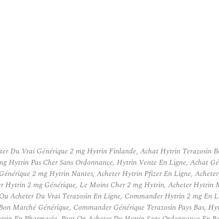
eter Du Vrai Générique 2 mg Hytrin Finlande, Achat Hytrin Terazosin
g Hytrin Pas Cher Sans Ordonnance, Hytrin Vente En Ligne, Achat Gén
 Générique 2 mg Hytrin Nantes, Acheter Hytrin Pfizer En Ligne, Ache
Hytrin 2 mg Générique, Le Moins Cher 2 mg Hytrin, Acheter Hytrin Mei
Ou Acheter Du Vrai Terazosin En Ligne, Commander Hytrin 2 mg En Li
 Bon Marché Générique, Commander Générique Terazosin Pays Bas, Hyt
ytrin En Pharmacie, Peut On Acheter Du Hytrin Sans Ordonnance En Be