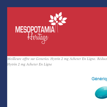
Meilleure offre sur Generics. Hytrin 2 mg Acheter En Ligne. Réducti
Hytrin 2 mg Acheter En Ligne