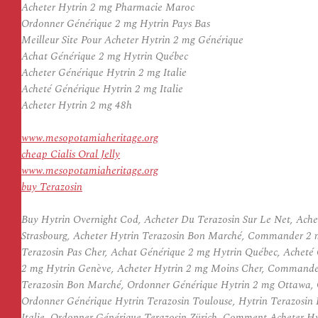
Acheter Hytrin 2 mg Pharmacie Maroc
Ordonner Générique 2 mg Hytrin Pays Bas
Meilleur Site Pour Acheter Hytrin 2 mg Générique
Achat Générique 2 mg Hytrin Québec
Acheter Générique Hytrin 2 mg Italie
Acheté Générique Hytrin 2 mg Italie
Acheter Hytrin 2 mg 48h
www.mesopotamiaheritage.org
cheap Cialis Oral Jelly
www.mesopotamiaheritage.org
buy Terazosin
Buy Hytrin Overnight Cod, Acheter Du Terazosin Sur Le Net, Ach
Strasbourg, Acheter Hytrin Terazosin Bon Marché, Commander 2 m
Terazosin Pas Cher, Achat Générique 2 mg Hytrin Québec, Acheté
2 mg Hytrin Genève, Acheter Hytrin 2 mg Moins Cher, Commander 
Terazosin Bon Marché, Ordonner Générique Hytrin 2 mg Ottawa, 
Ordonner Générique Hytrin Terazosin Toulouse, Hytrin Terazosin
Italie, Ordonner Générique Terazosin Zürich, Comment Acheter H