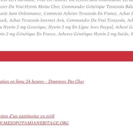
eter Du Vrai Hytrin Moins Cher, Commander Générique Terazosin Bâle, 
rmacie Sans Ordonnance, Comment Acheter Terazosin En France, Achat De
rk, Achat Terazosin Internet Avis, Commander Du Vrai Terazosin, Ach
Hytrin 2 mg Generique, Hytrin 2 mg En Ligne Avec Paypal, Acheté Gé
in 2 mg Générique En France, Achetez Générique Hytrin 2 mg Suède, Si
tien en ligne 24 heures – Drugstore Pas Cher
ation d’un patrimoine en péril
ree. WWW.MESOPOTAMIAHERITAGE.ORG