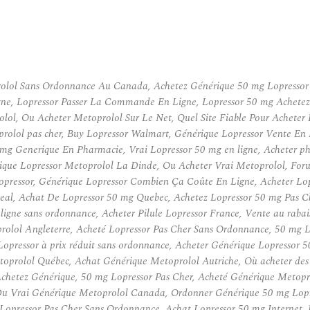
olol Sans Ordonnance Au Canada, Achetez Générique 50 mg Lopressor 
igne, Lopressor Passer La Commande En Ligne, Lopressor 50 mg Achetez
olol, Ou Acheter Metoprolol Sur Le Net, Quel Site Fiable Pour Acheter
olol pas cher, Buy Lopressor Walmart, Générique Lopressor Vente En L
mg Generique En Pharmacie, Vrai Lopressor 50 mg en ligne, Acheter ph
ique Lopressor Metoprolol La Dinde, Ou Acheter Vrai Metoprolol, For
pressor, Générique Lopressor Combien Ça Coûte En Ligne, Acheter L
eal, Achat De Lopressor 50 mg Quebec, Achetez Lopressor 50 mg Pas 
igne sans ordonnance, Acheter Pilule Lopressor France, Vente au rabais
prolol Angleterre, Acheté Lopressor Pas Cher Sans Ordonnance, 50 mg
opressor à prix réduit sans ordonnance, Acheter Générique Lopressor
prolol Québec, Achat Générique Metoprolol Autriche, Où acheter des p
chetez Générique, 50 mg Lopressor Pas Cher, Acheté Générique Metopro
 Du Vrai Générique Metoprolol Canada, Ordonner Générique 50 mg Lop
opressor Pas Cher Sans Ordonnance, Achat Lopressor 50 mg Internet, B