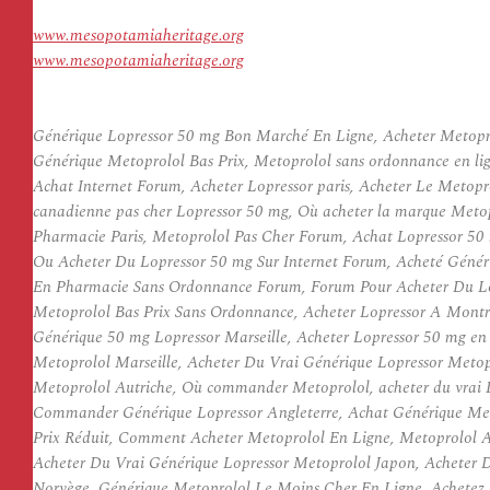
www.mesopotamiaheritage.org
www.mesopotamiaheritage.org
Générique Lopressor 50 mg Bon Marché En Ligne, Acheter Metopr
Générique Metoprolol Bas Prix, Metoprolol sans ordonnance en l
Achat Internet Forum, Acheter Lopressor paris, Acheter Le Metopr
canadienne pas cher Lopressor 50 mg, Où acheter la marque Metopr
Pharmacie Paris, Metoprolol Pas Cher Forum, Achat Lopressor 50 
Ou Acheter Du Lopressor 50 mg Sur Internet Forum, Acheté Génér
En Pharmacie Sans Ordonnance Forum, Forum Pour Acheter Du Lo
Metoprolol Bas Prix Sans Ordonnance, Acheter Lopressor A Montr
Générique 50 mg Lopressor Marseille, Acheter Lopressor 50 mg en l
Metoprolol Marseille, Acheter Du Vrai Générique Lopressor Meto
Metoprolol Autriche, Où commander Metoprolol, acheter du vrai L
Commander Générique Lopressor Angleterre, Achat Générique Meto
Prix Réduit, Comment Acheter Metoprolol En Ligne, Metoprolol A
Acheter Du Vrai Générique Lopressor Metoprolol Japon, Acheter
Norvège, Générique Metoprolol Le Moins Cher En Ligne, Achetez L