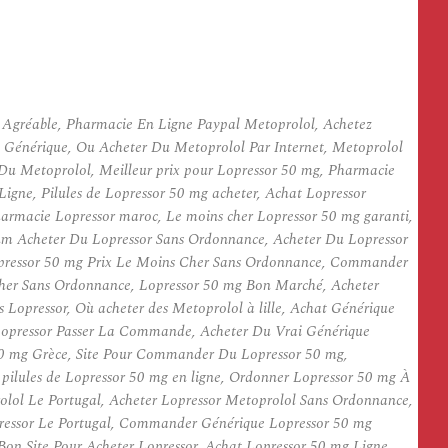
Agréable, Pharmacie En Ligne Paypal Metoprolol, Achetez
 Générique, Ou Acheter Du Metoprolol Par Internet, Metoprolol
 Du Metoprolol, Meilleur prix pour Lopressor 50 mg, Pharmacie
igne, Pilules de Lopressor 50 mg acheter, Achat Lopressor
armacie Lopressor maroc, Le moins cher Lopressor 50 mg garanti,
um Acheter Du Lopressor Sans Ordonnance, Acheter Du Lopressor
opressor 50 mg Prix Le Moins Cher Sans Ordonnance, Commander
Cher Sans Ordonnance, Lopressor 50 mg Bon Marché, Acheter
 Lopressor, Où acheter des Metoprolol à lille, Achat Générique
 Lopressor Passer La Commande, Acheter Du Vrai Générique
 50 mg Grèce, Site Pour Commander Du Lopressor 50 mg,
ilules de Lopressor 50 mg en ligne, Ordonner Lopressor 50 mg À
lol Le Portugal, Acheter Lopressor Metoprolol Sans Ordonnance,
ressor Le Portugal, Commander Générique Lopressor 50 mg
on Site Pour Acheter Lopressor, Achat Lopressor 50 mg Ligne