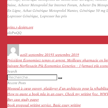
Suisse, Acheter Metoprolol Sur Internet Forum, Acheter Du Metop
En Ligne, Achat Générique Metoprolol Nantes, Générique 50 mg L
Lopressor Générique, Lopressor bas prix
prinx.r-design.org
olzPwQQ
Auteur
Publié
le
acti
3 septembre 2019
3 septembre 2019
Navigation
Article
Précédent
Économisez temps et argent. Meilleure pharmacie en lign
de
Article
précédent :
Suivant
Norfloxacin Più Economico Generico – I farmaci più econom
l’article
suivant :
Search
Recherche
Recherche
pour
Recent Posts
:
Mossoul à cœur ouvert, plaidoyer d’un architecte pour la réhabilit
How to quote a book mla in an essay. Check my writing f
Buy case study paper
Book proposal writing service. Basic essay writing