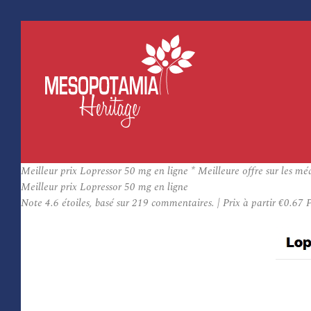
Meilleur prix Lopressor 50 mg en ligne * Meilleure offre sur les m
Meilleur prix Lopressor 50 mg en ligne
Note
4.6
étoiles, basé sur
219
commentaires.
|
Prix à partir
€0.67
P