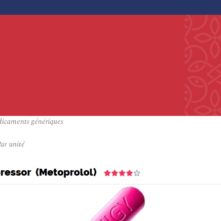
édicaments génériques
ar unité