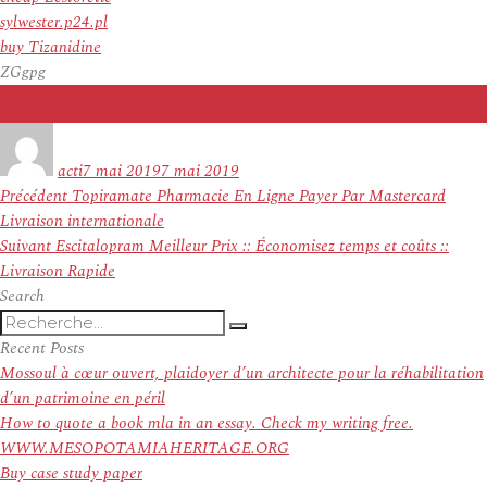
sylwester.p24.pl
buy Tizanidine
ZGgpg
Auteur
Publié
le
acti
7 mai 2019
7 mai 2019
Navigation
Article
Précédent
Topiramate Pharmacie En Ligne Payer Par Mastercard
de
précédent :
Livraison internationale
l’article
Article
Suivant
Escitalopram Meilleur Prix :: Économisez temps et coûts ::
suivant :
Livraison Rapide
Search
Recherche
Recherche
pour
Recent Posts
:
Mossoul à cœur ouvert, plaidoyer d’un architecte pour la réhabilitation
d’un patrimoine en péril
How to quote a book mla in an essay. Check my writing free.
WWW.MESOPOTAMIAHERITAGE.ORG
Buy case study paper