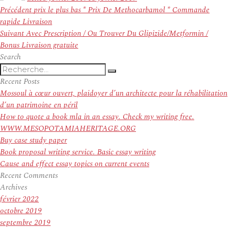
Navigation
Article
Précédent
prix le plus bas * Prix De Methocarbamol * Commande
de
précédent :
rapide Livraison
l’article
Article
Suivant
Avec Prescription / Ou Trouver Du Glipizide/Metformin /
suivant :
Bonus Livraison gratuite
Search
Recherche
Recherche
pour
Recent Posts
:
Mossoul à cœur ouvert, plaidoyer d’un architecte pour la réhabilitation
d’un patrimoine en péril
How to quote a book mla in an essay. Check my writing free.
WWW.MESOPOTAMIAHERITAGE.ORG
Buy case study paper
Book proposal writing service. Basic essay writing
Cause and effect essay topics on current events
Recent Comments
Archives
février 2022
octobre 2019
septembre 2019