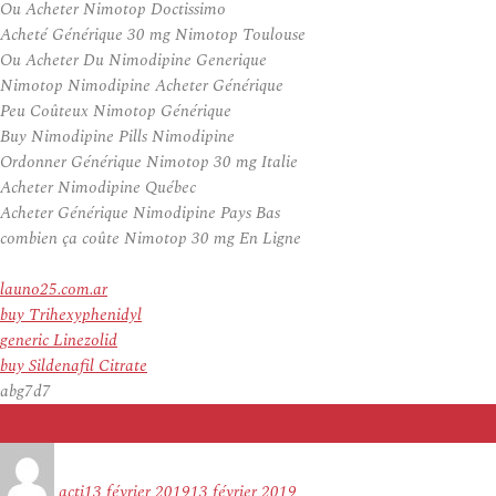
Ou Acheter Nimotop Doctissimo
Acheté Générique 30 mg Nimotop Toulouse
Ou Acheter Du Nimodipine Generique
Nimotop Nimodipine Acheter Générique
Peu Coûteux Nimotop Générique
Buy Nimodipine Pills Nimodipine
Ordonner Générique Nimotop 30 mg Italie
Acheter Nimodipine Québec
Acheter Générique Nimodipine Pays Bas
combien ça coûte Nimotop 30 mg En Ligne
launo25.com.ar
buy Trihexyphenidyl
generic Linezolid
buy Sildenafil Citrate
abg7d7
Auteur
Publié
le
acti
13 février 2019
13 février 2019