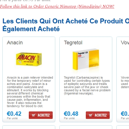
Follow this link to Order Generic Nimotop (Nimodipine) NOW!