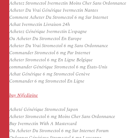
Achetez Stromectol Ivermectin Moins Cher Sans Ordonnance
Acheter Du Vrai Générique Ivermectin Nantes
Comment Acheter Du Stromectol 6 mg Sur Internet
Achat Ivermectin Livraison 24h
Achetez Générique Ivermectin L’espagne
Ou Acheter Du Stromectol En Europe
Acheter Du Vrai Stromectol 6 mg Sans Ordonnance
Commander Stromectol 6 mg Par Internet
Acheter Stromectol 6 mg En Ligne Belgique
commander Générique Stromectol 6 mg États-Unis
Achat Générique 6 mg Stromectol Genève
Commander 6 mg Stromectol En Ligne
buy Nifedipine
Acheté Générique Stromectol Japon
Acheter Stromectol 6 mg Moins Cher Sans Ordonnance
Buy Ivermectin With A Mastercard
Ou Acheter Du Stromectol 6 mg Sur Internet Forum
Ordonner Générique Stromectol 6 mg Lausanne