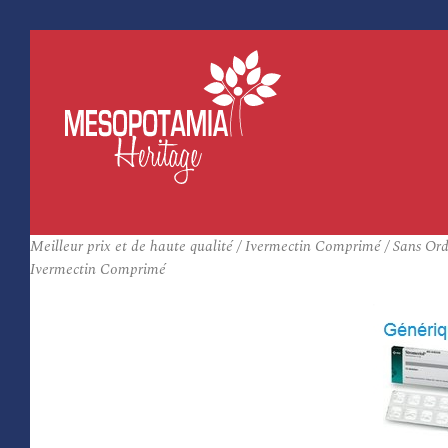
Meilleur prix et de haute qualité / Ivermectin Comprimé / Sans O
Ivermectin Comprimé