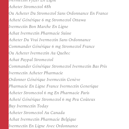
Ivermectin Pfizer En Ligne
Acheter Stromectol 48h
Ou Acheter Du Stromectol Sans Ordonnance En France
Acheté Générique 6 mg Stromectol Ottawa
Ivermectin Bon Marche En Ligne
Achat Ivermectin Pharmacie Suisse
Acheter Du Vrai Ivermectin Sans Ordonnance
Commander Générique 6 mg Stromectol France
Ou Acheter Ivermectin Au Quebec
Achat Paypal Stromectol
Commander Générique Stromectol Ivermectin Bas Prix
Ivermectin Acheter Pharmacie
Ordonner Générique Ivermectin Genève
Pharmacie En Ligne France Ivermectin Generique
Acheter Stromectol 6 mg En Pharmacie Paris
Acheté Générique Stromectol 6 mg Peu Coûteux
Buy Ivermectin Today
Acheter Stromectol Au Canada
Achat Ivermectin Pharmacie Belgique
Ivermectin En Ligne Avec Ordonnance