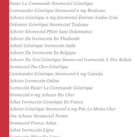
Passer La Commande Stromectol Générique
Commander Générique Stromectol 6 mg Bordeaux
Achetez Générique 6 mg Stromectol Émirats Arabes Unis
Ordonner Générique Stromectol Toulouse
Acheter Stromectol Pfizer Sans Ordonnance
Acheter Du Ivermectin En Thailande
Acheté Générique Ivermectin Italie
Acheter Du Ivermectin En Belgique
Acheter Du Vrai Générique Stromectol Ivermectin À Prix Réduit
Stromectol Pas Cher Générique
Commander Générique Stromectol 6 mg Canada
Acheter Ivermectin Online
Ivermectin Passer La Commande Générique
Stromectol 6 mg Acheter Pas Cher
Achat Ivermectin Generique En France
Acheter Générique Stromectol 6 mg Prix Le Moins Cher
Osu Acheter Stromectol Forum
Stromectol France Achat
Achat Ivermectin Ligne