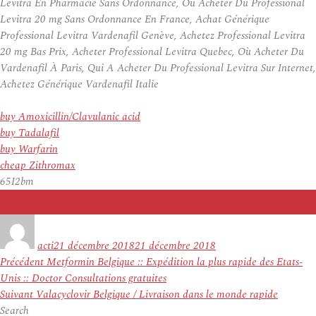
Levitra En Pharmacie Sans Ordonnance, Ou Acheter Du Professional
Levitra 20 mg Sans Ordonnance En France, Achat Générique
Professional Levitra Vardenafil Genève, Achetez Professional Levitra
20 mg Bas Prix, Acheter Professional Levitra Quebec, Où Acheter Du
Vardenafil À Paris, Qui A Acheter Du Professional Levitra Sur Internet,
Achetez Générique Vardenafil Italie
buy Amoxicillin/Clavulanic acid
buy Tadalafil
buy Warfarin
cheap Zithromax
65I2bm
Auteur
Publié
le
acti
21 décembre 2018
21 décembre 2018
Navigation
Article
Précédent
Metformin Belgique :: Expédition la plus rapide des Etats-
de
précédent :
Unis :: Doctor Consultations gratuites
l’article
Article
Suivant
Valacyclovir Belgique / Livraison dans le monde rapide
suivant :
Search