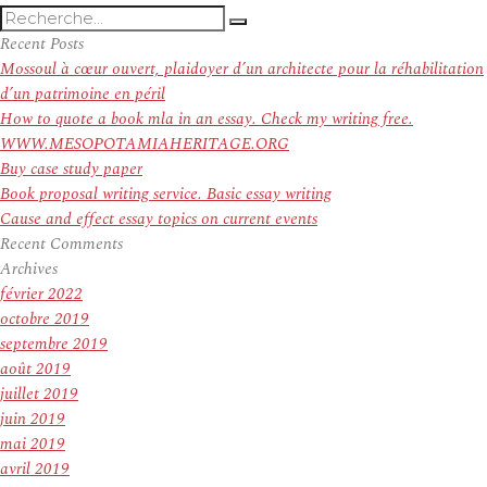
Recherche
Recherche
pour
Recent Posts
:
Mossoul à cœur ouvert, plaidoyer d’un architecte pour la réhabilitation
d’un patrimoine en péril
How to quote a book mla in an essay. Check my writing free.
WWW.MESOPOTAMIAHERITAGE.ORG
Buy case study paper
Book proposal writing service. Basic essay writing
Cause and effect essay topics on current events
Recent Comments
Archives
février 2022
octobre 2019
septembre 2019
août 2019
juillet 2019
juin 2019
mai 2019
avril 2019