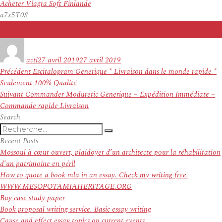
Acheter Viagra Soft Finlande
a7x5T0S
Auteur
Publié
le
acti
27 avril 2019
27 avril 2019
Navigation
Article
Précédent
Escitalopram Generique * Livraison dans le monde rapide *
de
précédent :
Seulement 100% Qualité
l’article
Article
Suivant
Commander Moduretic Generique – Expédition Immédiate –
suivant :
Commande rapide Livraison
Search
Recherche
Recherche
pour
Recent Posts
:
Mossoul à cœur ouvert, plaidoyer d’un architecte pour la réhabilitation
d’un patrimoine en péril
How to quote a book mla in an essay. Check my writing free.
WWW.MESOPOTAMIAHERITAGE.ORG
Buy case study paper
Book proposal writing service. Basic essay writing
Cause and effect essay topics on current events