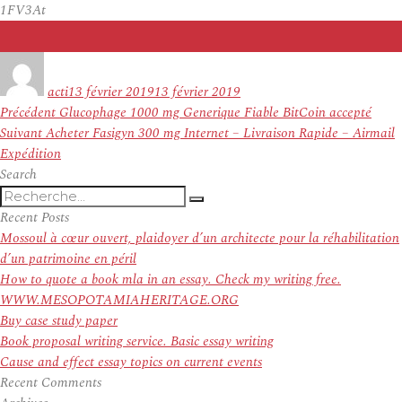
1FV3At
Auteur
Publié
le
acti
13 février 2019
13 février 2019
Navigation
Article
Précédent
Glucophage 1000 mg Generique Fiable BitCoin accepté
de
Article
précédent :
Suivant
Acheter Fasigyn 300 mg Internet – Livraison Rapide – Airmail
l’article
suivant :
Expédition
Search
Recherche
Recherche
pour
Recent Posts
:
Mossoul à cœur ouvert, plaidoyer d’un architecte pour la réhabilitation
d’un patrimoine en péril
How to quote a book mla in an essay. Check my writing free.
WWW.MESOPOTAMIAHERITAGE.ORG
Buy case study paper
Book proposal writing service. Basic essay writing
Cause and effect essay topics on current events
Recent Comments