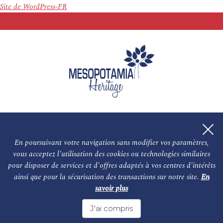
Site de WordPress-FR
En poursuivant votre navigation sans modifier vos paramètres,
vous acceptez l'utilisation des cookies ou technologies similaires
L'association
NOS PARTENAIRES
pour disposer de services et d'offres adaptés à vos centres d'intérêts
ainsi que pour la sécurisation des transactions sur notre site.
En
Le conseil scientifique et nos experts
Les auteurs
savoir plus
Mentions légales
Nous contacter
J'ai compris