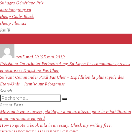
Suhagra Générique Prix
datphongthuy.vn
cheap Cialis Black
cheap Flomax
RsulR
Auteur
Publié
le
acti
5 mai 2019
5 mai 2019
Navigation
Article
Précédent
Ou Acheter Periactin 4 mg En Ligne Les commandes privées
de
précédent :
et sécurisées Drugstore Pas Cher
l’article
Article
Suivant
Commander Paxil Pas Cher – Expédition la plus rapide des
suivant :
Etats-Unis – Remise sur Réorganise
Search
Recherche
Recherche
pour
Recent Posts
:
Mossoul à cœur ouvert, plaidoyer d’un architecte pour la réhabilitation
d’un patrimoine en péril
How to quote a book mla in an essay. Check my writing free.