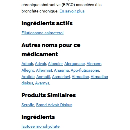
How to quote a book mla in an essay. Check my writing free.
WWW.MESOPOTAMIAHERITAGE.ORG
Buy case study paper
Book proposal writing service. Basic essay writing
Cause and effect essay topics on current events
Recent Comments
Archives
février 2022
octobre 2019
septembre 2019
août 2019
juillet 2019
juin 2019
mai 2019
avril 2019
mars 2019
février 2019
janvier 2019
décembre 2018