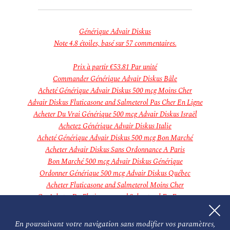
novembre 2018
Categories
Aucune catégorie
Générique Advair Diskus
Meta
Note
4.8
étoiles, basé sur
57
commentaires.
Connexion
Flux des publications
Prix à partir
€53.81
Par unité
Flux des commentaires
Commander Générique Advair Diskus Bâle
Site de WordPress-FR
Acheté Générique Advair Diskus 500 mcg Moins Cher
Advair Diskus Fluticasone and Salmeterol Pas Cher En Ligne
Acheter Du Vrai Générique 500 mcg Advair Diskus Israël
Achetez Générique Advair Diskus Italie
Acheté Générique Advair Diskus 500 mcg Bon Marché
Acheter Advair Diskus Sans Ordonnance A Paris
Bon Marché 500 mcg Advair Diskus Générique
Ordonner Générique 500 mcg Advair Diskus Québec
Acheter Fluticasone and Salmeterol Moins Cher
Ou Acheter Du Fluticasone and Salmeterol En Europe
Le Moins Cher Advair Diskus Générique
Advair Diskus 500 mcg Pharmacie En Ligne En France
En poursuivant votre navigation sans modifier vos paramètres,