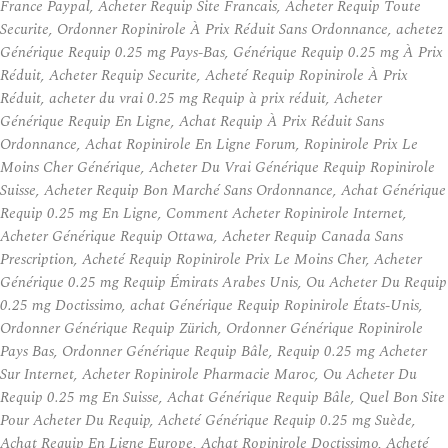
France Paypal, Acheter Requip Site Francais, Acheter Requip Toute
Securite, Ordonner Ropinirole À Prix Réduit Sans Ordonnance, achetez
Générique Requip 0.25 mg Pays-Bas, Générique Requip 0.25 mg À Prix
Réduit, Acheter Requip Securite, Acheté Requip Ropinirole À Prix
Réduit, acheter du vrai 0.25 mg Requip à prix réduit, Acheter
Générique Requip En Ligne, Achat Requip À Prix Réduit Sans
Ordonnance, Achat Ropinirole En Ligne Forum, Ropinirole Prix Le
Moins Cher Générique, Acheter Du Vrai Générique Requip Ropinirole
Suisse, Acheter Requip Bon Marché Sans Ordonnance, Achat Générique
Requip 0.25 mg En Ligne, Comment Acheter Ropinirole Internet,
Acheter Générique Requip Ottawa, Acheter Requip Canada Sans
Prescription, Acheté Requip Ropinirole Prix Le Moins Cher, Acheter
Générique 0.25 mg Requip Émirats Arabes Unis, Ou Acheter Du Requip
0.25 mg Doctissimo, achat Générique Requip Ropinirole États-Unis,
Ordonner Générique Requip Zürich, Ordonner Générique Ropinirole
Pays Bas, Ordonner Générique Requip Bâle, Requip 0.25 mg Acheter
Sur Internet, Acheter Ropinirole Pharmacie Maroc, Ou Acheter Du
Requip 0.25 mg En Suisse, Achat Générique Requip Bâle, Quel Bon Site
Pour Acheter Du Requip, Acheté Générique Requip 0.25 mg Suède,
Achat Requip En Ligne Europe, Achat Ropinirole Doctissimo, Acheté