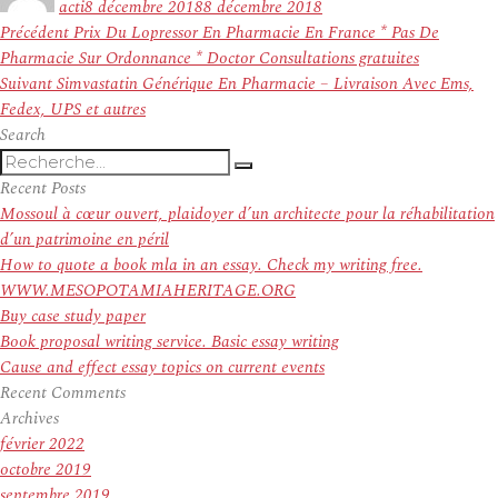
acti
8 décembre 2018
8 décembre 2018
Navigation
Article
Précédent
Prix Du Lopressor En Pharmacie En France * Pas De
de
précédent :
Pharmacie Sur Ordonnance * Doctor Consultations gratuites
l’article
Article
Suivant
Simvastatin Générique En Pharmacie – Livraison Avec Ems,
suivant :
Fedex, UPS et autres
Search
Recherche
Recherche
pour
Recent Posts
:
Mossoul à cœur ouvert, plaidoyer d’un architecte pour la réhabilitation
d’un patrimoine en péril
How to quote a book mla in an essay. Check my writing free.
WWW.MESOPOTAMIAHERITAGE.ORG
Buy case study paper
Book proposal writing service. Basic essay writing
Cause and effect essay topics on current events
Recent Comments
Archives
février 2022
octobre 2019
septembre 2019