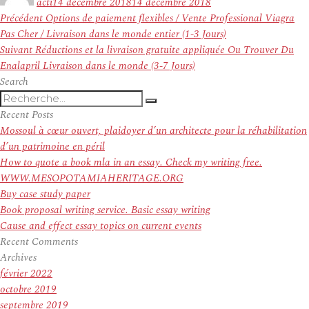
acti
14 décembre 2018
14 décembre 2018
Navigation
Article
Précédent
Options de paiement flexibles / Vente Professional Viagra
de
précédent :
Pas Cher / Livraison dans le monde entier (1-3 Jours)
l’article
Article
Suivant
Réductions et la livraison gratuite appliquée Ou Trouver Du
suivant :
Enalapril Livraison dans le monde (3-7 Jours)
Search
Recherche
Recherche
pour
Recent Posts
:
Mossoul à cœur ouvert, plaidoyer d’un architecte pour la réhabilitation
d’un patrimoine en péril
How to quote a book mla in an essay. Check my writing free.
WWW.MESOPOTAMIAHERITAGE.ORG
Buy case study paper
Book proposal writing service. Basic essay writing
Cause and effect essay topics on current events
Recent Comments
Archives
février 2022
octobre 2019
septembre 2019