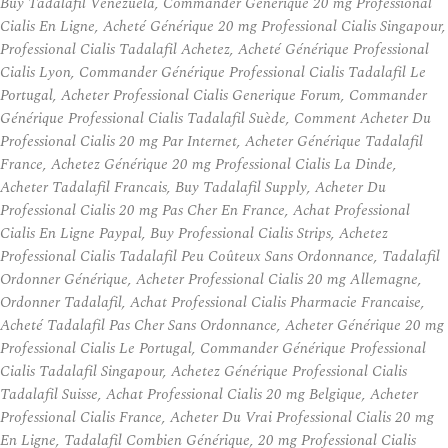
Buy Tadalafil Venezuela, Commander Générique 20 mg Professional
Cialis En Ligne, Acheté Générique 20 mg Professional Cialis Singapour,
Professional Cialis Tadalafil Achetez, Acheté Générique Professional
Cialis Lyon, Commander Générique Professional Cialis Tadalafil Le
Portugal, Acheter Professional Cialis Generique Forum, Commander
Générique Professional Cialis Tadalafil Suède, Comment Acheter Du
Professional Cialis 20 mg Par Internet, Acheter Générique Tadalafil
France, Achetez Générique 20 mg Professional Cialis La Dinde,
Acheter Tadalafil Francais, Buy Tadalafil Supply, Acheter Du
Professional Cialis 20 mg Pas Cher En France, Achat Professional
Cialis En Ligne Paypal, Buy Professional Cialis Strips, Achetez
Professional Cialis Tadalafil Peu Coûteux Sans Ordonnance, Tadalafil
Ordonner Générique, Acheter Professional Cialis 20 mg Allemagne,
Ordonner Tadalafil, Achat Professional Cialis Pharmacie Francaise,
Acheté Tadalafil Pas Cher Sans Ordonnance, Acheter Générique 20 mg
Professional Cialis Le Portugal, Commander Générique Professional
Cialis Tadalafil Singapour, Achetez Générique Professional Cialis
Tadalafil Suisse, Achat Professional Cialis 20 mg Belgique, Acheter
Professional Cialis France, Acheter Du Vrai Professional Cialis 20 mg
En Ligne, Tadalafil Combien Générique, 20 mg Professional Cialis