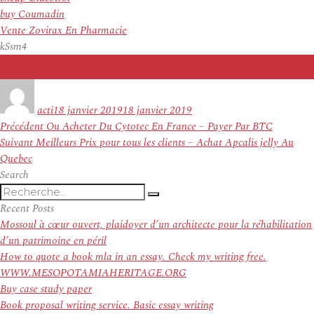
buy Coumadin
Vente Zovirax En Pharmacie
kSsm4
Auteur
Publié
le
acti
18 janvier 2019
18 janvier 2019
Navigation
Article
Précédent
Ou Acheter Du Cytotec En France – Payer Par BTC
de
Article
précédent :
Suivant
Meilleurs Prix pour tous les clients – Achat Apcalis jelly Au
l’article
suivant :
Quebec
Search
Recherche
Recherche
pour
Recent Posts
:
Mossoul à cœur ouvert, plaidoyer d’un architecte pour la réhabilitation
d’un patrimoine en péril
How to quote a book mla in an essay. Check my writing free.
WWW.MESOPOTAMIAHERITAGE.ORG
Buy case study paper
Book proposal writing service. Basic essay writing