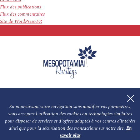
Flux des publications
Flux des commentaires
Site de WordPress-FR
En poursuivant votre navigation sans modifier vos paramètres,
vous acceptez l'utilisation des cookies ou technologies similaires
L'association
NOS PARTENAIRES
pour disposer de services et d'offres adaptés à vos centres d'intérêts
ainsi que pour la sécurisation des transactions sur notre site.
En
Le conseil scientifique et nos experts
Les auteurs
savoir plus