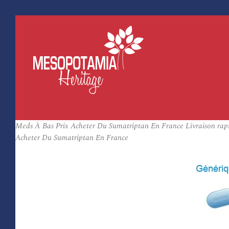
Meds À Bas Prix Acheter Du Sumatriptan En France Livraison rapi
Acheter Du Sumatriptan En France