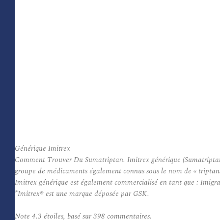
Générique Imitrex
Comment Trouver Du Sumatriptan. Imitrex générique (Sumatriptan) es
groupe de médicaments également connus sous le nom de « triptans 
Imitrex générique est également commercialisé en tant que : Imig
*Imitrex® est une marque déposée par GSK.
Note
4.3
étoiles, basé sur
398
commentaires.