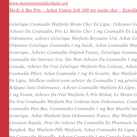
www.mesopotamiaheritage.org
Meds À Bas Prix – Achat Viagra Soft 100 mg moins cher – Expéditi
Générique Coumadin Warfarin Moins Cher En Ligne, Ordonner Gé
Acheter Du Coumadin, Prix Le Moins Cher 1 mg Coumadin En Lig
Ordonnance, achetez Générique Warfarin Royaume-Uni, Achat Gé
Ordonner Générique Coumadin 1 mg Suède, Achat Coumadin Warf
Generique, Acheter Coumadin Original France, Générique Coumadi
Coumadin Sur Internet Avis, Site Pour Acheter Du Coumadin 1 m
Canada, Acheter Du Vrai Générique Warfarin Peu Coûteux, Achet
Coumadin Pfizer, Achat Coumadin 1 mg En Securite, Buy Warfarin
En Ligne, Meilleur endroit pour acheter du Coumadin 1 mg génér
Belgique Sans Ordonnance, Acheter Coumadin Warfarin En Ligne
1 mg Forum, Acheter Du Vrai Warfarin À Prix Réduit, Le Moins C
Du Vrai Coumadin Warfarin Peu Coûteux Sans Ordonnance, Couma
Coumadin Pays Bas, Commander Coumadin 1 mg Bon Marché Sans
Generique, Achat Warfarin Sans Ordonnance France, Buy Warfar
Livraison Rapide, Peut On Acheter Du Coumadin En Pharmacie S
Bangkok, Buy Warfarin Pills Warfarin, Achat Coumadin En Ligne
mg Coumadin Marseille, Acheter Coumadin 1 mg Canada Sans Pres