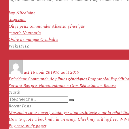
buy Nifedipine
slispl.com
Où je peux commander Albenza générique
generic Neurontin
Ordre de marque Cymbalta
W1kHFHZ
Auteur
Publié
le
acti
16 août 2019
16 août 2019
Navigation
Article
Précédent
Commande de pilules génériques Propranolol Expéditi
de
Article
précédent :
Suivant
Bas prix Norethindrone – Gros Réductions – Remise
l’article
suivant :
Search
Recherche
Recherche
pour
Recent Posts
:
Mossoul à cœur ouvert, plaidoyer d’un architecte pour la réhabilit
How to quote a book mla in an essay. Check my writing f
Buy case study paper