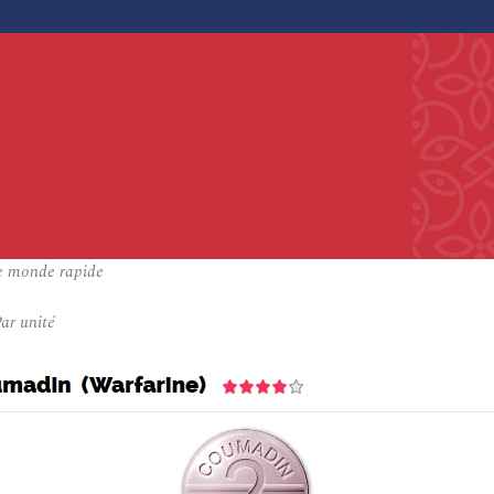
e monde rapide
ar unité