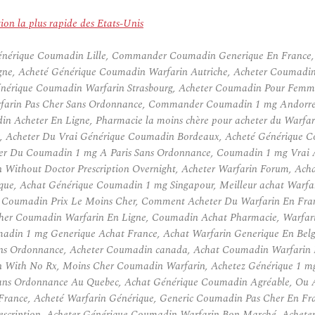
on la plus rapide des Etats-Unis
nérique Coumadin Lille, Commander Coumadin Generique En France, 
ne, Acheté Générique Coumadin Warfarin Autriche, Acheter Coumadin
nérique Coumadin Warfarin Strasbourg, Acheter Coumadin Pour Femme 
arin Pas Cher Sans Ordonnance, Commander Coumadin 1 mg Andorre,
n Acheter En Ligne, Pharmacie la moins chère pour acheter du Warfar
g, Acheter Du Vrai Générique Coumadin Bordeaux, Acheté Générique 
er Du Coumadin 1 mg A Paris Sans Ordonnance, Coumadin 1 mg Vrai A
 Without Doctor Prescription Overnight, Acheter Warfarin Forum, Ach
ique, Achat Générique Coumadin 1 mg Singapour, Meilleur achat Warf
, Coumadin Prix Le Moins Cher, Comment Acheter Du Warfarin En Fra
her Coumadin Warfarin En Ligne, Coumadin Achat Pharmacie, Warfarin
din 1 mg Generique Achat France, Achat Warfarin Generique En Belgi
 Ordonnance, Acheter Coumadin canada, Achat Coumadin Warfarin P
in With No Rx, Moins Cher Coumadin Warfarin, Achetez Générique 1 
ans Ordonnance Au Quebec, Achat Générique Coumadin Agréable, Ou 
 France, Acheté Warfarin Générique, Generic Coumadin Pas Cher En F
cription, Acheter Générique Coumadin Warfarin Bon Marché, Acheter