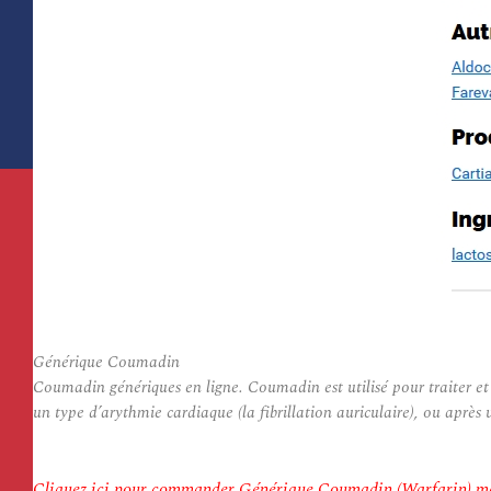
Générique Coumadin
Coumadin génériques en ligne. Coumadin est utilisé pour traiter et 
un type d’arythmie cardiaque (la fibrillation auriculaire), ou aprè
Cliquez ici pour commander Générique Coumadin (Warfarin) m