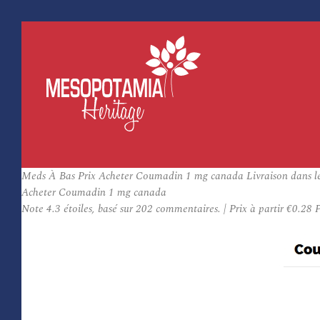
Meds À Bas Prix Acheter Coumadin 1 mg canada Livraison dans l
Acheter Coumadin 1 mg canada
Note
4.3
étoiles, basé sur
202
commentaires.
|
Prix à partir
€0.28
P