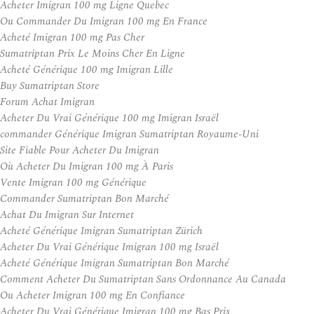
Acheter Imigran 100 mg Ligne Quebec
Ou Commander Du Imigran 100 mg En France
Acheté Imigran 100 mg Pas Cher
Sumatriptan Prix Le Moins Cher En Ligne
Acheté Générique 100 mg Imigran Lille
Buy Sumatriptan Store
Forum Achat Imigran
Acheter Du Vrai Générique 100 mg Imigran Israël
commander Générique Imigran Sumatriptan Royaume-Uni
Site Fiable Pour Acheter Du Imigran
Où Acheter Du Imigran 100 mg À Paris
Vente Imigran 100 mg Générique
Commander Sumatriptan Bon Marché
Achat Du Imigran Sur Internet
Acheté Générique Imigran Sumatriptan Zürich
Acheter Du Vrai Générique Imigran 100 mg Israël
Acheté Générique Imigran Sumatriptan Bon Marché
Comment Acheter Du Sumatriptan Sans Ordonnance Au Canada
Ou Acheter Imigran 100 mg En Confiance
Acheter Du Vrai Générique Imigran 100 mg Bas Prix