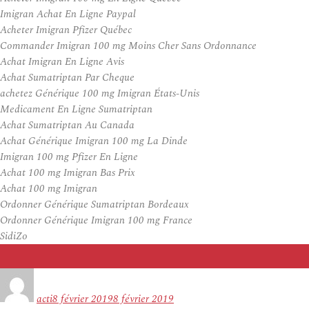
Imigran Achat En Ligne Paypal
Acheter Imigran Pfizer Québec
Commander Imigran 100 mg Moins Cher Sans Ordonnance
Achat Imigran En Ligne Avis
Achat Sumatriptan Par Cheque
achetez Générique 100 mg Imigran États-Unis
Medicament En Ligne Sumatriptan
Achat Sumatriptan Au Canada
Achat Générique Imigran 100 mg La Dinde
Imigran 100 mg Pfizer En Ligne
Achat 100 mg Imigran Bas Prix
Achat 100 mg Imigran
Ordonner Générique Sumatriptan Bordeaux
Ordonner Générique Imigran 100 mg France
SidiZo
Auteur
Publié
le
acti
8 février 2019
8 février 2019