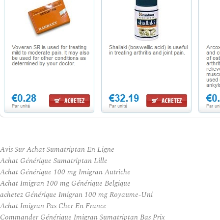
Avis Sur Achat Sumatriptan En Ligne
Achat Générique Sumatriptan Lille
Achat Générique 100 mg Imigran Autriche
Achat Imigran 100 mg Générique Belgique
achetez Générique Imigran 100 mg Royaume-Uni
Achat Imigran Pas Cher En France
Commander Générique Imigran Sumatriptan Bas Prix