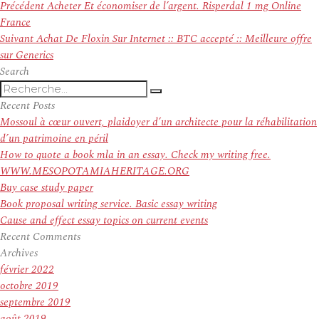
Navigation
Article
Précédent
Acheter Et économiser de l’argent. Risperdal 1 mg Online
de
précédent :
France
l’article
Article
Suivant
Achat De Floxin Sur Internet :: BTC accepté :: Meilleure offre
suivant :
sur Generics
Search
Recherche
Recherche
pour
Recent Posts
:
Mossoul à cœur ouvert, plaidoyer d’un architecte pour la réhabilitation
d’un patrimoine en péril
How to quote a book mla in an essay. Check my writing free.
WWW.MESOPOTAMIAHERITAGE.ORG
Buy case study paper
Book proposal writing service. Basic essay writing
Cause and effect essay topics on current events
Recent Comments
Archives
février 2022
octobre 2019
septembre 2019
août 2019