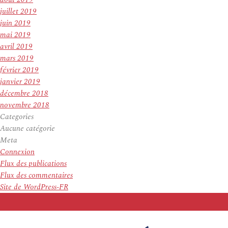
juillet 2019
juin 2019
mai 2019
avril 2019
mars 2019
février 2019
janvier 2019
décembre 2018
novembre 2018
Categories
Aucune catégorie
Meta
Connexion
Flux des publications
Flux des commentaires
Site de WordPress-FR