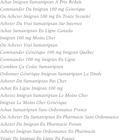
Achat Imigran Sumatriptan À Prix Réduit
Commander Du Imigran 100 mg Generique
Ou Acheter Imigran 100 mg En Toute Securité
Acheter Du Vrai Sumatriptan Sur Internet
Achat Sumatriptan En Ligne Canada
Imigran 100 mg Moins Cher
Ou Acheter Vrai Sumatriptan
Commander Générique 100 mg Imigran Québec
Commander 100 mg Imigran En Ligne
Combien Ça Coûte Sumatriptan
Ordonner Générique Imigran Sumatriptan La Dinde
Acheter Du Sumatriptan Pas Cher
Achat En Ligne Imigran 100 mg
Achetez Imigran Sumatriptan Le Moins Cher
Imigran Le Moins Cher Générique
Achat Sumatriptan Sans Ordonnance France
Ou Acheter Du Sumatriptan En Pharmacie Sans Ordonnance
Acheter Du Imigran En Pharmacie Forum
Acheter Imigran Sans Ordonnance En Pharmacie
Vente De Imigran En Ligne En France