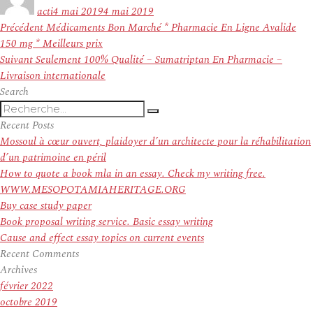
le
acti
4 mai 2019
4 mai 2019
Navigation
Article
Précédent
Médicaments Bon Marché * Pharmacie En Ligne Avalide
de
précédent :
150 mg * Meilleurs prix
l’article
Article
Suivant
Seulement 100% Qualité – Sumatriptan En Pharmacie –
suivant :
Livraison internationale
Search
Recherche
Recherche
pour
Recent Posts
:
Mossoul à cœur ouvert, plaidoyer d’un architecte pour la réhabilitation
d’un patrimoine en péril
How to quote a book mla in an essay. Check my writing free.
WWW.MESOPOTAMIAHERITAGE.ORG
Buy case study paper
Book proposal writing service. Basic essay writing
Cause and effect essay topics on current events
Recent Comments
Archives
février 2022
octobre 2019