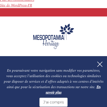
Site de WordPress-FR
En poursuivant votre navigation sans modifier vos paramètres,
vous acceptez l'utilisation des cookies ou technologies similaires
L'association
NOS PARTENAIRES
pour disposer de services et d'offres adaptés à vos centres d'intérêts
ainsi que pour la sécurisation des transactions sur notre site.
En
Le conseil scientifique et nos experts
Les auteurs
savoir plus
Mentions légales
Nous contacter
J'ai compris