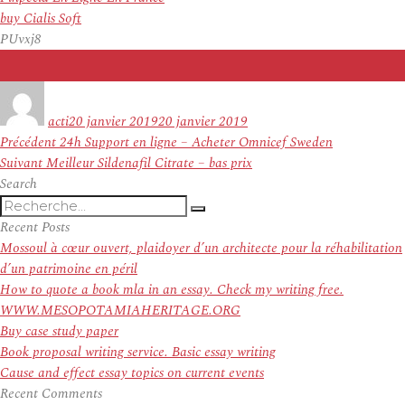
buy Cialis Soft
PUvxj8
Auteur
Publié
le
acti
20 janvier 2019
20 janvier 2019
Navigation
Article
Précédent
24h Support en ligne – Acheter Omnicef Sweden
de
Article
précédent :
Suivant
Meilleur Sildenafil Citrate – bas prix
l’article
suivant :
Search
Recherche
Recherche
pour
Recent Posts
:
Mossoul à cœur ouvert, plaidoyer d’un architecte pour la réhabilitation
d’un patrimoine en péril
How to quote a book mla in an essay. Check my writing free.
WWW.MESOPOTAMIAHERITAGE.ORG
Buy case study paper
Book proposal writing service. Basic essay writing
Cause and effect essay topics on current events
Recent Comments