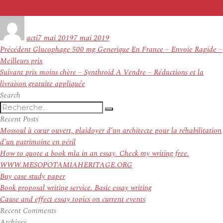
Auteur
Publié
le
acti
7 mai 2019
7 mai 2019
Navigation
Article
Précédent
Glucophage 500 mg Generique En France – Envoie Rapide –
de
précédent :
Meilleurs prix
l’article
Article
Suivant
prix moins chère – Synthroid A Vendre – Réductions et la
suivant :
livraison gratuite appliquée
Search
Recherche
Recherche
pour
Recent Posts
:
Mossoul à cœur ouvert, plaidoyer d’un architecte pour la réhabilitation
d’un patrimoine en péril
How to quote a book mla in an essay. Check my writing free.
WWW.MESOPOTAMIAHERITAGE.ORG
Buy case study paper
Book proposal writing service. Basic essay writing
Cause and effect essay topics on current events
Recent Comments
Archives