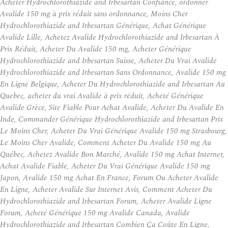
Acheter Hydrochlorothiazide and Irbesartan Confiance, ordonner
Avalide 150 mg à prix réduit sans ordonnance, Moins Cher
Hydrochlorothiazide and Irbesartan Générique, Achat Générique
Avalide Lille, Achetez Avalide Hydrochlorothiazide and Irbesartan À
Prix Réduit, Acheter Du Avalide 150 mg, Acheter Générique
Hydrochlorothiazide and Irbesartan Suisse, Acheter Du Vrai Avalide
Hydrochlorothiazide and Irbesartan Sans Ordonnance, Avalide 150 mg
En Ligne Belgique, Acheter Du Hydrochlorothiazide and Irbesartan Au
Quebec, acheter du vrai Avalide à prix réduit, Acheté Générique
Avalide Grèce, Site Fiable Pour Achat Avalide, Acheter Du Avalide En
Inde, Commander Générique Hydrochlorothiazide and Irbesartan Prix
Le Moins Cher, Acheter Du Vrai Générique Avalide 150 mg Strasbourg,
Le Moins Cher Avalide, Comment Acheter Du Avalide 150 mg Au
Québec, Achetez Avalide Bon Marché, Avalide 150 mg Achat Internet,
Achat Avalide Fiable, Acheter Du Vrai Générique Avalide 150 mg
Japon, Avalide 150 mg Achat En France, Forum Ou Acheter Avalide
En Ligne, Acheter Avalide Sur Internet Avis, Comment Acheter Du
Hydrochlorothiazide and Irbesartan Forum, Acheter Avalide Ligne
Forum, Acheté Générique 150 mg Avalide Canada, Avalide
Hydrochlorothiazide and Irbesartan Combien Ça Coûte En Ligne,