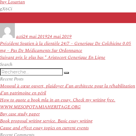
buy Losartan
gX6Ci
Auteur
Publié
le
acti
24 mai 2019
24 mai 2019
Navigation
Article
Précédent
Soutien à la clientèle 24/7 – Generique De Colchicine 0.05
de
précédent :
mg – Pas De Médicaments Sur Ordonnance
l’article
Article
Suivant
prix le plus bas * Aristocort Generique En Ligne
suivant :
Search
Recherche
Recherche
pour
Recent Posts
:
Mossoul à cœur ouvert, plaidoyer d’un architecte pour la réhabilitation
d’un patrimoine en péril
How to quote a book mla in an essay. Check my writing free.
WWW.MESOPOTAMIAHERITAGE.ORG
Buy case study paper
Book proposal writing service. Basic essay writing
Cause and effect essay topics on current events
Recent Comments