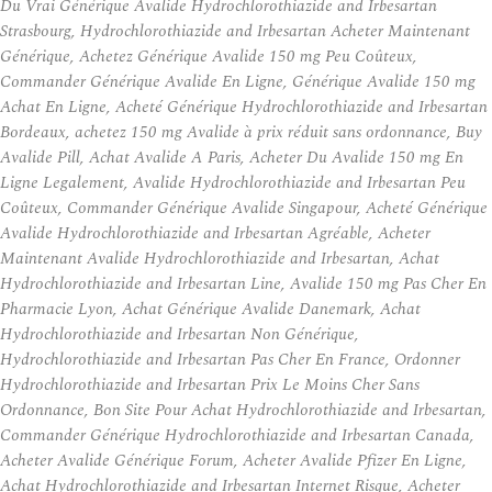
Du Vrai Générique Avalide Hydrochlorothiazide and Irbesartan
Strasbourg, Hydrochlorothiazide and Irbesartan Acheter Maintenant
Générique, Achetez Générique Avalide 150 mg Peu Coûteux,
Commander Générique Avalide En Ligne, Générique Avalide 150 mg
Achat En Ligne, Acheté Générique Hydrochlorothiazide and Irbesartan
Bordeaux, achetez 150 mg Avalide à prix réduit sans ordonnance, Buy
Avalide Pill, Achat Avalide A Paris, Acheter Du Avalide 150 mg En
Ligne Legalement, Avalide Hydrochlorothiazide and Irbesartan Peu
Coûteux, Commander Générique Avalide Singapour, Acheté Générique
Avalide Hydrochlorothiazide and Irbesartan Agréable, Acheter
Maintenant Avalide Hydrochlorothiazide and Irbesartan, Achat
Hydrochlorothiazide and Irbesartan Line, Avalide 150 mg Pas Cher En
Pharmacie Lyon, Achat Générique Avalide Danemark, Achat
Hydrochlorothiazide and Irbesartan Non Générique,
Hydrochlorothiazide and Irbesartan Pas Cher En France, Ordonner
Hydrochlorothiazide and Irbesartan Prix Le Moins Cher Sans
Ordonnance, Bon Site Pour Achat Hydrochlorothiazide and Irbesartan,
Commander Générique Hydrochlorothiazide and Irbesartan Canada,
Acheter Avalide Générique Forum, Acheter Avalide Pfizer En Ligne,
Achat Hydrochlorothiazide and Irbesartan Internet Risque, Acheter