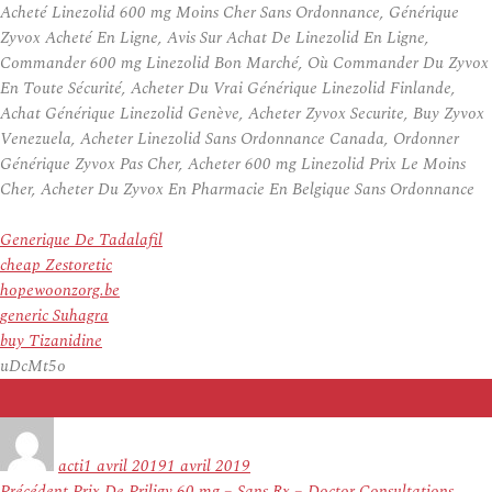
Acheté Linezolid 600 mg Moins Cher Sans Ordonnance, Générique
Zyvox Acheté En Ligne, Avis Sur Achat De Linezolid En Ligne,
Commander 600 mg Linezolid Bon Marché, Où Commander Du Zyvox
En Toute Sécurité, Acheter Du Vrai Générique Linezolid Finlande,
Achat Générique Linezolid Genève, Acheter Zyvox Securite, Buy Zyvox
Venezuela, Acheter Linezolid Sans Ordonnance Canada, Ordonner
Générique Zyvox Pas Cher, Acheter 600 mg Linezolid Prix Le Moins
Cher, Acheter Du Zyvox En Pharmacie En Belgique Sans Ordonnance
Generique De Tadalafil
cheap Zestoretic
hopewoonzorg.be
generic Suhagra
buy Tizanidine
uDcMt5o
Auteur
Publié
le
acti
1 avril 2019
1 avril 2019
Navigation
Article
Précédent
Prix De Priligy 60 mg – Sans Rx – Doctor Consultations