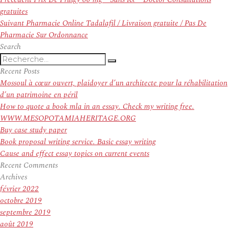
de
précédent :
gratuites
l’article
Article
Suivant
Pharmacie Online Tadalafil / Livraison gratuite / Pas De
suivant :
Pharmacie Sur Ordonnance
Search
Recherche
Recherche
pour
Recent Posts
:
Mossoul à cœur ouvert, plaidoyer d’un architecte pour la réhabilitation
d’un patrimoine en péril
How to quote a book mla in an essay. Check my writing free.
WWW.MESOPOTAMIAHERITAGE.ORG
Buy case study paper
Book proposal writing service. Basic essay writing
Cause and effect essay topics on current events
Recent Comments
Archives
février 2022
octobre 2019
septembre 2019
août 2019