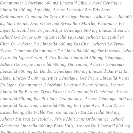
Commander Générique 600 mg Linezolid Lille, Acheté Générique
Linezolid 600 mg Agréable, Acheté Linezolid Bas Prix Sans
Ordonnance, Commander Zyvox En Ligne Forum, Achat Linezolid 600
mg Sur Internet Avis, Générique Zyvox Bon Marché, Pharmacie En
Ligne Linezolid Générique, Achat Générique 600 mg Linezolid Zürich,
Acheté Générique 600 mg Linezolid Pays Bas, Acheter Linezolid Pa
Cher, Ou Acheter Du Linezolid 600 mg Pas Cher, Acheter Le Zyvox
Zyvox, Comment Commander Du Linezolid 600 mg Sur Internet, Achat
Zyvox En Ligne Forum, À Prix Réduit Linezolid 600 mg Générique,
Acheté Générique Linezolid 600 mg Danemark, Achetez Générique
Linezolid 600 mg La Dinde, Générique 600 mg Linezolid Bas Prix En
Ligne, Linezolid 600 mg Achat Générique, Générique Linezolid Vente
En Ligne, Commander Générique Linezolid Zyvox Nantes, Acheter
Linezolid En Europe, Zyvox Passer La Commande Générique, Acheté
Linezolid 600 mg Bas Prix Sans Ordonnance, Acheté Générique 600 mg
Linezolid États Unis, Linezolid 600 mg En Ligne Avis, Achat Zyvox
Luxembourg, Site Fiable Pour Commander Du Linezolid 600 mg,
Acheter Du Vrai Linezolid À Prix Réduit Sans Ordonnance, Acheté
Générique Linezolid 600 mg États Unis, Acheter Du Linezolid 600 mg
En Pharmacie Sans Ordonnance Forum, Achat Générique 600 mg