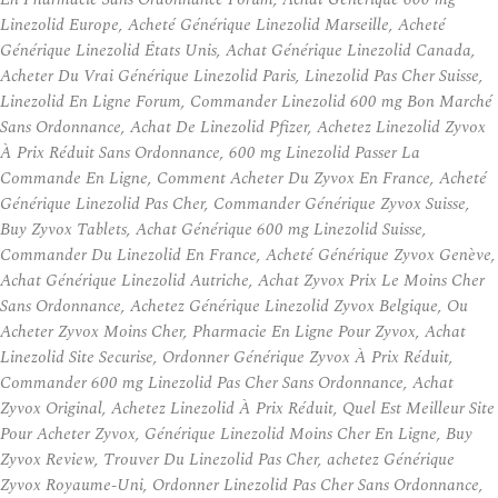
Linezolid Europe, Acheté Générique Linezolid Marseille, Acheté
Générique Linezolid États Unis, Achat Générique Linezolid Canada,
Acheter Du Vrai Générique Linezolid Paris, Linezolid Pas Cher Suisse,
Linezolid En Ligne Forum, Commander Linezolid 600 mg Bon Marché
Sans Ordonnance, Achat De Linezolid Pfizer, Achetez Linezolid Zyvox
À Prix Réduit Sans Ordonnance, 600 mg Linezolid Passer La
Commande En Ligne, Comment Acheter Du Zyvox En France, Acheté
Générique Linezolid Pas Cher, Commander Générique Zyvox Suisse,
Buy Zyvox Tablets, Achat Générique 600 mg Linezolid Suisse,
Commander Du Linezolid En France, Acheté Générique Zyvox Genève,
Achat Générique Linezolid Autriche, Achat Zyvox Prix Le Moins Cher
Sans Ordonnance, Achetez Générique Linezolid Zyvox Belgique, Ou
Acheter Zyvox Moins Cher, Pharmacie En Ligne Pour Zyvox, Achat
Linezolid Site Securise, Ordonner Générique Zyvox À Prix Réduit,
Commander 600 mg Linezolid Pas Cher Sans Ordonnance, Achat
Zyvox Original, Achetez Linezolid À Prix Réduit, Quel Est Meilleur Site
Pour Acheter Zyvox, Générique Linezolid Moins Cher En Ligne, Buy
Zyvox Review, Trouver Du Linezolid Pas Cher, achetez Générique
Zyvox Royaume-Uni, Ordonner Linezolid Pas Cher Sans Ordonnance,