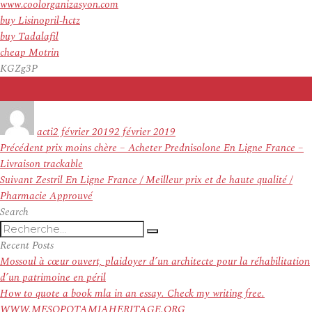
www.coolorganizasyon.com
buy Lisinopril-hctz
buy Tadalafil
cheap Motrin
KGZg3P
Auteur
Publié
le
acti
2 février 2019
2 février 2019
Navigation
Article
Précédent
prix moins chère – Acheter Prednisolone En Ligne France –
de
précédent :
Livraison trackable
l’article
Article
Suivant
Zestril En Ligne France / Meilleur prix et de haute qualité /
suivant :
Pharmacie Approuvé
Search
Recherche
Recherche
pour
Recent Posts
:
Mossoul à cœur ouvert, plaidoyer d’un architecte pour la réhabilitation
d’un patrimoine en péril
How to quote a book mla in an essay. Check my writing free.
WWW.MESOPOTAMIAHERITAGE.ORG