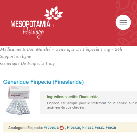
Médicaments Bon Marché – Generique De Finpecia 1 mg – 24h
Support en ligne
Generique De Finpecia 1 mg