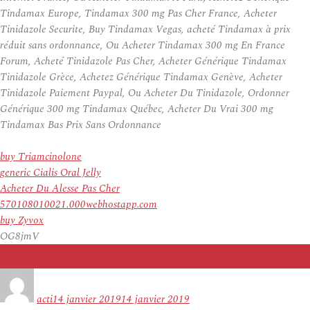
Tindamax Europe, Tindamax 300 mg Pas Cher France, Acheter
Tinidazole Securite, Buy Tindamax Vegas, acheté Tindamax à prix
réduit sans ordonnance, Ou Acheter Tindamax 300 mg En France
Forum, Acheté Tinidazole Pas Cher, Acheter Générique Tindamax
Tinidazole Grèce, Achetez Générique Tindamax Genève, Acheter
Tinidazole Paiement Paypal, Ou Acheter Du Tinidazole, Ordonner
Générique 300 mg Tindamax Québec, Acheter Du Vrai 300 mg
Tindamax Bas Prix Sans Ordonnance
buy Triamcinolone
generic Cialis Oral Jelly
Acheter Du Alesse Pas Cher
570108010021.000webhostapp.com
buy Zyvox
OG8jmV
Auteur
Publié
le
acti
14 janvier 2019
14 janvier 2019