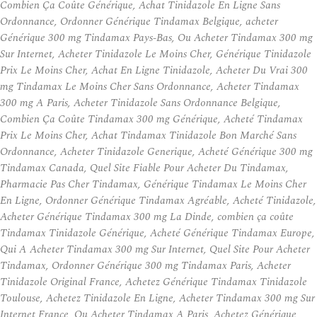
Combien Ça Coûte Générique, Achat Tinidazole En Ligne Sans
Ordonnance, Ordonner Générique Tindamax Belgique, acheter
Générique 300 mg Tindamax Pays-Bas, Ou Acheter Tindamax 300 mg
Sur Internet, Acheter Tinidazole Le Moins Cher, Générique Tinidazole
Prix Le Moins Cher, Achat En Ligne Tinidazole, Acheter Du Vrai 300
mg Tindamax Le Moins Cher Sans Ordonnance, Acheter Tindamax
300 mg A Paris, Acheter Tinidazole Sans Ordonnance Belgique,
Combien Ça Coûte Tindamax 300 mg Générique, Acheté Tindamax
Prix Le Moins Cher, Achat Tindamax Tinidazole Bon Marché Sans
Ordonnance, Acheter Tinidazole Generique, Acheté Générique 300 mg
Tindamax Canada, Quel Site Fiable Pour Acheter Du Tindamax,
Pharmacie Pas Cher Tindamax, Générique Tindamax Le Moins Cher
En Ligne, Ordonner Générique Tindamax Agréable, Acheté Tinidazole,
Acheter Générique Tindamax 300 mg La Dinde, combien ça coûte
Tindamax Tinidazole Générique, Acheté Générique Tindamax Europe,
Qui A Acheter Tindamax 300 mg Sur Internet, Quel Site Pour Acheter
Tindamax, Ordonner Générique 300 mg Tindamax Paris, Acheter
Tinidazole Original France, Achetez Générique Tindamax Tinidazole
Toulouse, Achetez Tinidazole En Ligne, Acheter Tindamax 300 mg Sur
Internet France, Ou Acheter Tindamax A Paris, Achetez Générique