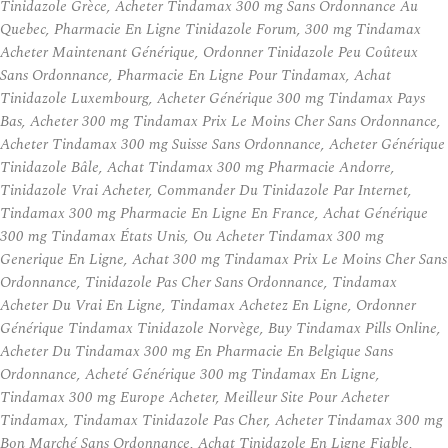
Tinidazole Grèce, Acheter Tindamax 300 mg Sans Ordonnance Au
Quebec, Pharmacie En Ligne Tinidazole Forum, 300 mg Tindamax
Acheter Maintenant Générique, Ordonner Tinidazole Peu Coûteux
Sans Ordonnance, Pharmacie En Ligne Pour Tindamax, Achat
Tinidazole Luxembourg, Acheter Générique 300 mg Tindamax Pays
Bas, Acheter 300 mg Tindamax Prix Le Moins Cher Sans Ordonnance,
Acheter Tindamax 300 mg Suisse Sans Ordonnance, Acheter Générique
Tinidazole Bâle, Achat Tindamax 300 mg Pharmacie Andorre,
Tinidazole Vrai Acheter, Commander Du Tinidazole Par Internet,
Tindamax 300 mg Pharmacie En Ligne En France, Achat Générique
300 mg Tindamax États Unis, Ou Acheter Tindamax 300 mg
Generique En Ligne, Achat 300 mg Tindamax Prix Le Moins Cher Sans
Ordonnance, Tinidazole Pas Cher Sans Ordonnance, Tindamax
Acheter Du Vrai En Ligne, Tindamax Achetez En Ligne, Ordonner
Générique Tindamax Tinidazole Norvège, Buy Tindamax Pills Online,
Acheter Du Tindamax 300 mg En Pharmacie En Belgique Sans
Ordonnance, Acheté Générique 300 mg Tindamax En Ligne,
Tindamax 300 mg Europe Acheter, Meilleur Site Pour Acheter
Tindamax, Tindamax Tinidazole Pas Cher, Acheter Tindamax 300 mg
Bon Marché Sans Ordonnance, Achat Tinidazole En Ligne Fiable,