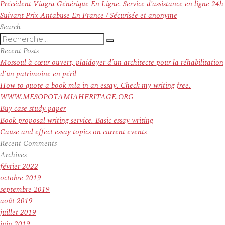
Navigation
Article
Précédent
Viagra Générique En Ligne. Service d’assistance en ligne 24h
de
Article
précédent :
Suivant
Prix Antabuse En France / Sécurisée et anonyme
l’article
suivant :
Search
Recherche
Recherche
pour
Recent Posts
:
Mossoul à cœur ouvert, plaidoyer d’un architecte pour la réhabilitation
d’un patrimoine en péril
How to quote a book mla in an essay. Check my writing free.
WWW.MESOPOTAMIAHERITAGE.ORG
Buy case study paper
Book proposal writing service. Basic essay writing
Cause and effect essay topics on current events
Recent Comments
Archives
février 2022
octobre 2019
septembre 2019
août 2019
juillet 2019
juin 2019