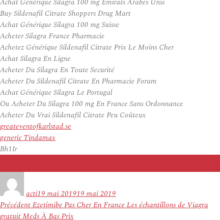
Achat Générique Silagra 100 mg Émirats Arabes Unis
Buy Sildenafil Citrate Shoppers Drug Mart
Achat Générique Silagra 100 mg Suisse
Acheter Silagra France Pharmacie
Achetez Générique Sildenafil Citrate Prix Le Moins Cher
Achat Silagra En Ligne
Acheter Du Silagra En Toute Securité
Acheter Du Sildenafil Citrate En Pharmacie Forum
Achat Générique Silagra Le Portugal
Ou Acheter Du Silagra 100 mg En France Sans Ordonnance
Acheter Du Vrai Sildenafil Citrate Peu Coûteux
greateventofkarlstad.se
generic Tindamax
Bh1Ir
Auteur
Publié
le
acti
19 mai 2019
19 mai 2019
Navigation
Article
Précédent
Ezetimibe Pas Cher En France Les échantillons de Viagra
de
précédent :
gratuit Meds À Bas Prix