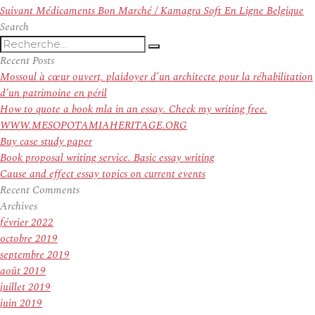
l’article
Article
Suivant
Médicaments Bon Marché / Kamagra Soft En Ligne Belgique
suivant :
Search
Recherche
Recherche
pour
Recent Posts
:
Mossoul à cœur ouvert, plaidoyer d’un architecte pour la réhabilitation
d’un patrimoine en péril
How to quote a book mla in an essay. Check my writing free.
WWW.MESOPOTAMIAHERITAGE.ORG
Buy case study paper
Book proposal writing service. Basic essay writing
Cause and effect essay topics on current events
Recent Comments
Archives
février 2022
octobre 2019
septembre 2019
août 2019
juillet 2019
juin 2019