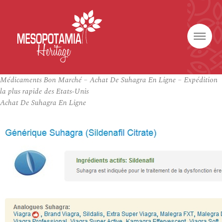
Médicaments Bon Marché – Achat De Suhagra En Ligne – Expédition
la plus rapide des Etats-Unis
Achat De Suhagra En Ligne