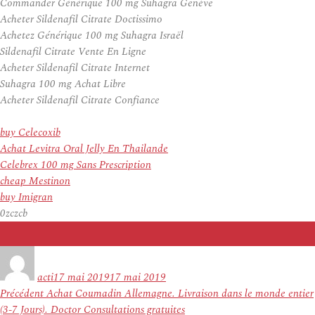
Commander Générique 100 mg Suhagra Genève
Acheter Sildenafil Citrate Doctissimo
Achetez Générique 100 mg Suhagra Israël
Sildenafil Citrate Vente En Ligne
Acheter Sildenafil Citrate Internet
Suhagra 100 mg Achat Libre
Acheter Sildenafil Citrate Confiance
buy Celecoxib
Achat Levitra Oral Jelly En Thailande
Celebrex 100 mg Sans Prescription
cheap Mestinon
buy Imigran
0zczcb
Auteur
Publié
le
acti
17 mai 2019
17 mai 2019
Navigation
Article
Précédent
Achat Coumadin Allemagne. Livraison dans le monde entier
de
précédent :
(3-7 Jours). Doctor Consultations gratuites