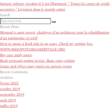
l’article
Article
Suivant
Acheter Avodart 0.5 mg Pharmacie * Toutes les cartes de crédit
suivant :
acceptées * Livraison dans le monde entier
Search
Recherche
Recherche
pour
Recent Posts
:
Mossoul à cœur ouvert, plaidoyer d’un architecte pour la réhabilitation
d’un patrimoine en péril
How to quote a book mla in an essay. Check my writing free.
WWW.MESOPOTAMIAHERITAGE.ORG
Buy case study paper
Book proposal writing service. Basic essay writing
Cause and effect essay topics on current events
Recent Comments
Archives
février 2022
octobre 2019
septembre 2019
août 2019
juillet 2019