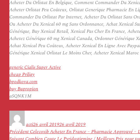
Acheter Du Orlistat En Belgique, Comment Commander Du Xenical 
Acheter Orlistat Peu Coûteux, Orlistat Generique Pharmacie En 
Commander Du Orlistat Par Internet, Acheter Du Orlistat Sans Or
Ou Acheter Du Xenical 60 mg Sans Ordonnance, Achat Xenical Sur 
Générique, Buy Xenical Retail, Xenical Pas Cher En France, Achete
Achetez Générique 60 mg Xenical Canada, Ordonner Générique Xeni
Achat Xenical Peu Coûteux, Acheter Xenical En Ligne Avec Paypal
Générique Xenical Orlistat Le Moins Cher, Acheter Xenical Maroc
generic Cialis Super Active
cheap Priligy
bpodkova.com
buy Bupropion
aSQNK1M
Auteur
Publié
le
acti
26 avril 2019
26 avril 2019
Navigation
Article
Précédent
Celecoxib Acheter En France – Pharmacie Approuvé – Li
de
Article
précédent :
Suivant
Combien Coute Le Pyridostigmine / Meilleurs Prix pour tous