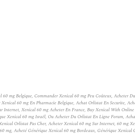
l 60 mg Belgique, Commander Xenical 60 mg Peu Coûteux, Acheter Du Vr
 Xenical 60 mg En Pharmacie Belgique, Achat Orlistat En Securite, Ach
 Internet, Xenical 60 mg Acheter En France, Buy Xenical With Online 
que Xenical 60 mg Israël, Ou Acheter Du Orlistat En Ligne Forum, Ach
nical Orlistat Pas Cher, Acheter Xenical 60 mg Sur Internet, 60 mg Xen
60 mg, Acheté Générique Xenical 60 mg Bordeaux, Générique Xenical Or