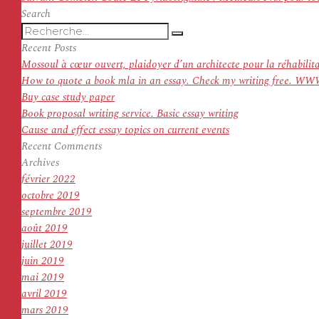
l’article
suivant :
Search
Recherche
Recherche
pour
Recent Posts
:
Mossoul à cœur ouvert, plaidoyer d’un architecte pour la réhabilit
How to quote a book mla in an essay. Check my writing f
Buy case study paper
Book proposal writing service. Basic essay writing
Cause and effect essay topics on current events
Recent Comments
Archives
février 2022
octobre 2019
septembre 2019
août 2019
juillet 2019
juin 2019
mai 2019
avril 2019
mars 2019