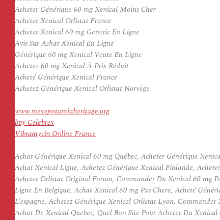
Acheter Générique 60 mg Xenical Moins Cher
Acheter Xenical Orlistat France
Acheter Xenical 60 mg Generic En Ligne
Avis Sur Achat Xenical En Ligne
Générique 60 mg Xenical Vente En Ligne
Achetez 60 mg Xenical À Prix Réduit
Acheté Générique Xenical France
Achetez Générique Xenical Orlistat Norvège
www.mesopotamiaheritage.org
buy Celebrex
Vibramycin Online France
Achat Générique Xenical 60 mg Québec, Acheter Générique Xenica
Achat Xenical Ligne, Achetez Générique Xenical Finlande, Acheter
Acheter Orlistat Original Forum, Commander Du Xenical 60 mg Par
Ligne En Belgique, Achat Xenical 60 mg Pas Chere, Acheté Généri
L’espagne, Achetez Générique Xenical Orlistat Lyon, Commander Xe
Achat De Xenical Quebec, Quel Bon Site Pour Acheter Du Xenical 