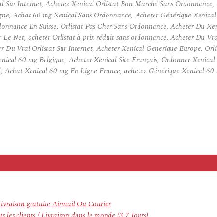
Sur Internet, Achetez Xenical Orlistat Bon Marché Sans Ordonnance, 
Ligne, Achat 60 mg Xenical Sans Ordonnance, Acheter Générique Xenic
donnance En Suisse, Orlistat Pas Cher Sans Ordonnance, Acheter Du X
Le Net, acheter Orlistat à prix réduit sans ordonnance, Acheter Du Vr
r Du Vrai Orlistat Sur Internet, Acheter Xenical Generique Europe, Orl
cal 60 mg Belgique, Acheter Xenical Site Français, Ordonner Xenical
, Achat Xenical 60 mg En Ligne France, achetez Générique Xenical 60 
vraison gratuite Airmail Ou Courier
 les clients / Livraison dans le monde (3-7 Jours)