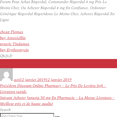
Forum Pour Achat Risperdal, Commander Risperdal 4 mg Prix Le
Moins Cher, Ou Acheter Risperdal 4 mg En Confiance, Ordonner
Générique Risperdal Risperidone Le Moins Cher, Achetez Risperdal En
Ligne
cheap Flomax
buy Amoxicillin
generic Tindamax
buy Erythromycin
Qh2LD
Auteur
Publié
le
acti
12 janvier 2019
12 janvier 2019
Navigation
Article
Précédent
Discount Online Pharmacy – Le Prix De Levitra Soft –
de
précédent :
Livraison rapide
l’article
Article
Suivant
Acheter Januvia 50 mg En Pharmacie – La Morue Livraison –
suivant :
Meilleur prix et de haute qualité
Search
Recherche