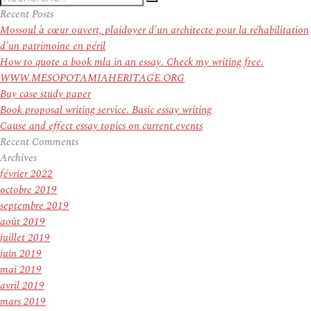
Recherche
pour
Recent Posts
:
Mossoul à cœur ouvert, plaidoyer d’un architecte pour la réhabilitation
d’un patrimoine en péril
How to quote a book mla in an essay. Check my writing free.
WWW.MESOPOTAMIAHERITAGE.ORG
Buy case study paper
Book proposal writing service. Basic essay writing
Cause and effect essay topics on current events
Recent Comments
Archives
février 2022
octobre 2019
septembre 2019
août 2019
juillet 2019
juin 2019
mai 2019
avril 2019
mars 2019