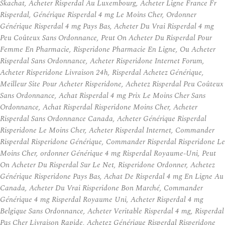
Skachat, Acheter Risperdal Au Luxembourg, Acheter Ligne France Fr
Risperdal, Générique Risperdal 4 mg Le Moins Cher, Ordonner
Générique Risperdal 4 mg Pays Bas, Acheter Du Vrai Risperdal 4 mg
Peu Coûteux Sans Ordonnance, Peut On Acheter Du Risperdal Pour
Femme En Pharmacie, Risperidone Pharmacie En Ligne, Ou Acheter
Risperdal Sans Ordonnance, Acheter Risperidone Internet Forum,
Acheter Risperidone Livraison 24h, Risperdal Achetez Générique,
Meilleur Site Pour Acheter Risperidone, Achetez Risperdal Peu Coûteux
Sans Ordonnance, Achat Risperdal 4 mg Prix Le Moins Cher Sans
Ordonnance, Achat Risperdal Risperidone Moins Cher, Acheter
Risperdal Sans Ordonnance Canada, Acheter Générique Risperdal
Risperidone Le Moins Cher, Acheter Risperdal Internet, Commander
Risperdal Risperidone Générique, Commander Risperdal Risperidone Le
Moins Cher, ordonner Générique 4 mg Risperdal Royaume-Uni, Peut
On Acheter Du Risperdal Sur Le Net, Risperidone Ordonner, Achetez
Générique Risperidone Pays Bas, Achat De Risperdal 4 mg En Ligne Au
Canada, Acheter Du Vrai Risperidone Bon Marché, Commander
Générique 4 mg Risperdal Royaume Uni, Acheter Risperdal 4 mg
Belgique Sans Ordonnance, Acheter Veritable Risperdal 4 mg, Risperdal
Pas Cher Livraison Rapide, Achetez Générique Risperdal Risperidone