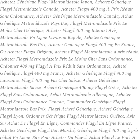
Achetez Générique Flagyl Metronidazole Japon, Achetez Générique
Flagyl Metronidazole Canada, Acheter Flagyl 400 mg À Prix Réduit
Sans Ordonnance, Acheter Générique Metronidazole Canada, Achat
Générique Metronidazole Pays Bas, Flagyl Metronidazole Prix Le
Moins Cher Générique, Acheter Flagyl 400 mg Internet Avis,
Metronidazole En Ligne Livraison Rapide, Achetez Générique
Metronidazole Bas Prix, Acheter Generique Flagyl 400 mg En France,
Ou Acheter Flagyl Original, achetez Flagyl Metronidazole à prix réduit,
Acheter Flagyl Metronidazole Prix Le Moins Cher Sans Ordonnance,
Ordonner 400 mg Flagyl À Prix Réduit Sans Ordonnance, Acheté
Générique Flagyl 400 mg France, Acheter Générique Flagyl 400 mg
Lausanne, Flagyl 400 mg Pas Cher Suisse, Acheter Générique
Metronidazole Suisse, Acheté Générique 400 mg Flagyl Grèce, Achetez
Flagyl Sans Ordonnance, Achat Metronidazole Allemagne, Acheter
Flagyl Sans Ordonnance Canada, Commander Générique Flagyl
Metronidazole Bas Prix, Flagyl Acheté Générique, Acheté Générique
Flagyl Lyon, Ordonner Générique Flagyl Metronidazole Québec, Avis
Sur Achat De Flagyl En Ligne, Commander Flagyl En Ligne France,
Achetez Générique Flagyl Bon Marché, Générique Flagyl 400 mg à prix
réduit En Ligne, Site Pour Acheter Du Flagyl, Achat Flagyl Le Vrai, À