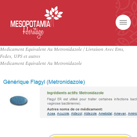
Medicament Equivalent Au Metronidazole / Livraison Avec Ems,
Fedex, UPS et autres
Medicament Equivalent Au Metronidazole