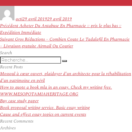
Auteur
Publié
le
acti
29 avril 2019
29 avril 2019
Navigation
Article
Précédent
Acheter Du Antabuse En Pharmacie :: prix le plus bas ::
de
précédent :
Expédition Immédiate
l’article
Article
Suivant
Gros Réductions – Combien Coute Le Tadalafil En Pharmacie
suivant :
– Livraison gratuite Airmail Ou Courier
Search
Recherche
Recherche
pour
Recent Posts
:
Mossoul à cœur ouvert, plaidoyer d’un architecte pour la réhabilitation
d’un patrimoine en péril
How to quote a book mla in an essay. Check my writing free.
WWW.MESOPOTAMIAHERITAGE.ORG
Buy case study paper
Book proposal writing service. Basic essay writing
Cause and effect essay topics on current events
Recent Comments
Archives