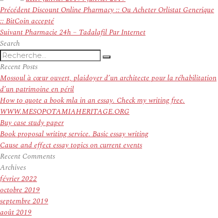
Navigation
Article
Précédent
Discount Online Pharmacy :: Ou Acheter Orlistat Generique
de
précédent :
:: BitCoin accepté
l’article
Article
Suivant
Pharmacie 24h – Tadalafil Par Internet
suivant :
Search
Recherche
Recherche
pour
Recent Posts
:
Mossoul à cœur ouvert, plaidoyer d’un architecte pour la réhabilitation
d’un patrimoine en péril
How to quote a book mla in an essay. Check my writing free.
WWW.MESOPOTAMIAHERITAGE.ORG
Buy case study paper
Book proposal writing service. Basic essay writing
Cause and effect essay topics on current events
Recent Comments
Archives
février 2022
octobre 2019
septembre 2019
août 2019