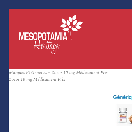
Marques Et Generics – Zocor 10 mg Médicament Prix
Zocor 10 mg Médicament Prix