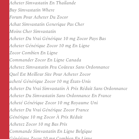
Acheter Simvastatin En Thailande
Buy Simvastatin Where
Forum Pour Acheter Du Zocor
Achat Simvastatin Generique Pas Cher
Moins Cher Simvastatin
Acheter Du Vrai Générique 10 mg Zocor Pays Bas
Acheter Générique Zocor 10 mg En Ligne
Zocor Combien En Ligne
Commander Zocor En Ligne Canada
Achetez Simvastatin Peu Coûteux Sans Ordonnance
Quel Est Meilleur Site Pour Acheter Zocor
acheté Générique Zocor 10 mg États-Unis
Acheter Du Vrai Simvastatin À Prix Réduit Sans Ordonnance
Acheter Du Simvastatin Sans Ordonnance En France
Acheté Générique Zocor 10 mg Royaume Uni
Acheter Du Vrai Générique Zocor France
Générique 10 mg Zocor À Prix Réduit
Achetez Zocor 10 mg Bas Prix
Commande Simvastatin En Ligne Belgique
Générique Zocor 10 mg Combien En Ligne