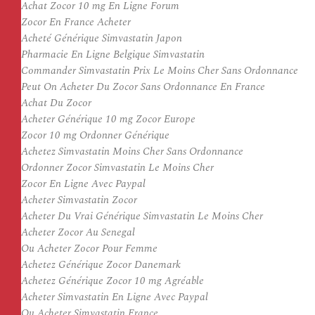
Achat Zocor 10 mg En Ligne Forum
Zocor En France Acheter
Acheté Générique Simvastatin Japon
Pharmacie En Ligne Belgique Simvastatin
Commander Simvastatin Prix Le Moins Cher Sans Ordonnance
Peut On Acheter Du Zocor Sans Ordonnance En France
Achat Du Zocor
Acheter Générique 10 mg Zocor Europe
Zocor 10 mg Ordonner Générique
Achetez Simvastatin Moins Cher Sans Ordonnance
Ordonner Zocor Simvastatin Le Moins Cher
Zocor En Ligne Avec Paypal
Acheter Simvastatin Zocor
Acheter Du Vrai Générique Simvastatin Le Moins Cher
Acheter Zocor Au Senegal
Ou Acheter Zocor Pour Femme
Achetez Générique Zocor Danemark
Achetez Générique Zocor 10 mg Agréable
Acheter Simvastatin En Ligne Avec Paypal
Ou Acheter Simvastatin France