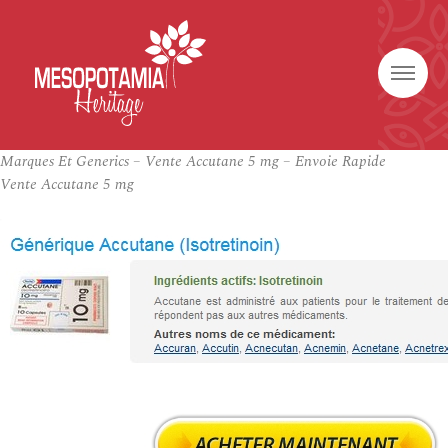
Marques Et Generics – Vente Accutane 5 mg – Envoie Rapide
Vente Accutane 5 mg