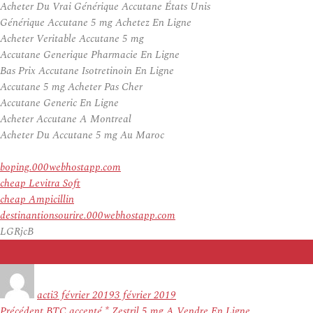
Acheter Du Vrai Générique Accutane États Unis
Générique Accutane 5 mg Achetez En Ligne
Acheter Veritable Accutane 5 mg
Accutane Generique Pharmacie En Ligne
Bas Prix Accutane Isotretinoin En Ligne
Accutane 5 mg Acheter Pas Cher
Accutane Generic En Ligne
Acheter Accutane A Montreal
Acheter Du Accutane 5 mg Au Maroc
boping.000webhostapp.com
cheap Levitra Soft
cheap Ampicillin
destinantionsourire.000webhostapp.com
LGRjcB
Auteur
Publié
le
acti
3 février 2019
3 février 2019
Navigation
Article
Précédent
BTC accepté * Zestril 5 mg A Vendre En Ligne