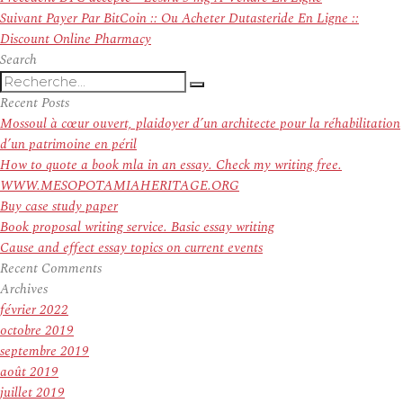
de
Article
précédent :
Suivant
Payer Par BitCoin :: Ou Acheter Dutasteride En Ligne ::
l’article
suivant :
Discount Online Pharmacy
Search
Recherche
Recherche
pour
Recent Posts
:
Mossoul à cœur ouvert, plaidoyer d’un architecte pour la réhabilitation
d’un patrimoine en péril
How to quote a book mla in an essay. Check my writing free.
WWW.MESOPOTAMIAHERITAGE.ORG
Buy case study paper
Book proposal writing service. Basic essay writing
Cause and effect essay topics on current events
Recent Comments
Archives
février 2022
octobre 2019
septembre 2019
août 2019
juillet 2019