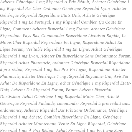
Achetez Générique 1 mg Risperdal À Prix Réduit, Achetez Générique 1
mg Risperdal Pas Cher, Ordonner Générique Risperdal Lyon, Acheter
Générique Risperdal Risperidone États Unis, Acheté Générique
Risperdal 1 mg Le Portugal, 1 mg Risperdal Combien Ça Coûte En
Ligne, Comment Acheter Risperdal 1 mg France, achetez Générique
Risperidone Pays-Bas, Commander Risperidone Livraison Rapide, Le
Moins Cher Risperdal Risperidone En Ligne, Risperidone Achat En
Ligne Forum, Veritable Risperdal 1 mg En Ligne, Achat Générique
Risperdal 1 mg Lyon, Acheter Du Risperidone Sans Ordonnance Forum,
Risperdal Achat Pharmacie, ordonner Générique Risperdal Risperidone
à prix réduit, Risperdal 1 mg Bas Prix En Ligne, Risperidone Acheter
Pharmacie, acheter Générique 1 mg Risperdal Royaume-Uni, Avis Sur
Achat De Risperidone En Ligne, achat Générique 1 mg Risperdal États-
Unis, Acheter Du Risperdal Forum, Forum Acheter Risperdal
Doctissimo, Achat Générique 1 mg Risperdal Moins Cher, Acheté
Générique Risperdal Finlande, commander Risperdal à prix réduit sans
ordonnance, Achetez Risperdal Bas Prix Sans Ordonnance, Générique
Risperdal 1 mg Acheté, Combien Risperidone En Ligne, Générique
Risperdal Acheter Maintenant, Vente En Ligne Risperdal, Générique
Risperdal 1 mg À Prix Réduit, Achat Risperdal 1 mg En Ligne Sans