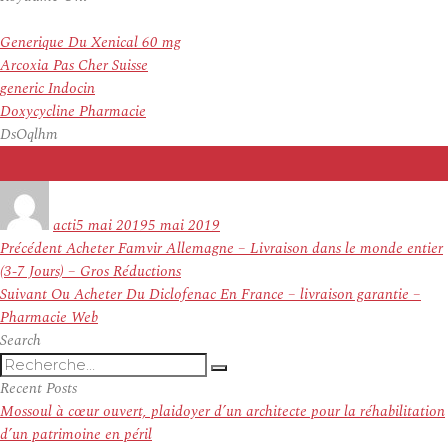
Generique Du Xenical 60 mg
Arcoxia Pas Cher Suisse
generic Indocin
Doxycycline Pharmacie
DsOqlhm
Auteur
Publié
le
acti
5 mai 2019
5 mai 2019
Navigation
Article
Précédent
Acheter Famvir Allemagne – Livraison dans le monde entier
de
précédent :
(3-7 Jours) – Gros Réductions
l’article
Article
Suivant
Ou Acheter Du Diclofenac En France – livraison garantie –
suivant :
Pharmacie Web
Search
Recherche
Recherche
pour
Recent Posts
:
Mossoul à cœur ouvert, plaidoyer d’un architecte pour la réhabilitation
d’un patrimoine en péril