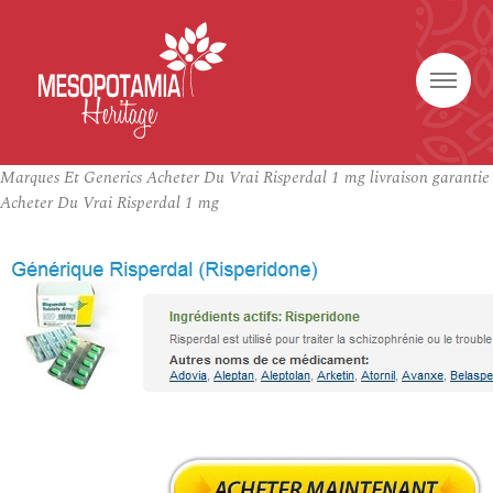
Marques Et Generics Acheter Du Vrai Risperdal 1 mg livraison garantie
Acheter Du Vrai Risperdal 1 mg