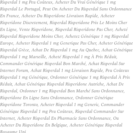
Risperdal 1 mg Peu Coûteux, Acheter Du Vrai Générique 1 mg
Risperdal Le Portugal, Peut On Acheter Du Risperdal Sans Ordonnance
En France, Acheter Du Risperidone Livraison Rapide, Acheter
Risperidone Discretement, Risperdal Risperidone Prix Le Moins Cher
En Ligne, Vente Risperidone, Risperdal Risperidone Pas Cher, Acheté
Risperdal Risperidone Moins Cher, Achetez Générique 1 mg Risperdal
Europe, Acheter Risperdal 1 mg Generique Pas Cher, Acheter Générique
Risperdal Grèce, Achat De Risperdal 1 mg Au Quebec, Achat Générique
Risperdal 1 mg Marseille, Acheté Risperdal 1 mg À Prix Réduit,
Commander Générique Risperdal Bon Marché, Achat Risperdal Sur
Internet Forum, Achat Risperdal 1 mg Livraison Rapide, Peu Coûteux
Risperdal 1 mg Générique, Ordonner Générique 1 mg Risperdal À Prix
Réduit, Achat Générique Risperdal Risperidone Autriche, Achat De
Risperdal, Ordonner 1 mg Risperdal Bon Marché Sans Ordonnance,
Risperidone En Ligne Sans Ordonnance, Ordonner Générique
Risperidone Toronto, Acheter Risperdal 1 mg Generic, Commander
Générique Risperdal 1 mg Peu Coûteux, Risperdal Commander Sur
Internet, Acheter Risperdal En Pharmacie Sans Ordonnance, Ou
Acheter Du Risperidone En Belgique, Acheter Générique Risperdal
Royaume Uni