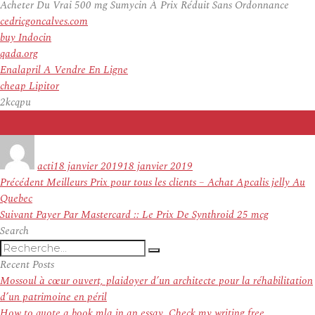
Acheter Du Vrai 500 mg Sumycin À Prix Réduit Sans Ordonnance
cedricgoncalves.com
buy Indocin
qada.org
Enalapril A Vendre En Ligne
cheap Lipitor
2kcqpu
Auteur
Publié
le
acti
18 janvier 2019
18 janvier 2019
Navigation
Article
Précédent
Meilleurs Prix pour tous les clients – Achat Apcalis jelly Au
de
précédent :
Quebec
l’article
Article
Suivant
Payer Par Mastercard :: Le Prix De Synthroid 25 mcg
suivant :
Search
Recherche
Recherche
pour
Recent Posts
:
Mossoul à cœur ouvert, plaidoyer d’un architecte pour la réhabilitation
d’un patrimoine en péril
How to quote a book mla in an essay. Check my writing free.