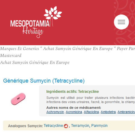
Marques Et Generics * Achat Sumycin Générique En Europe * Payer Par
Mastercard
Achat Sumycin Générique En Europe