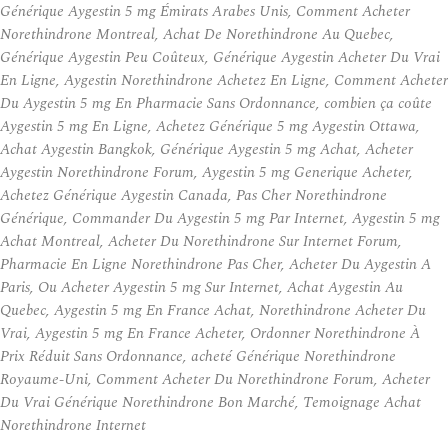
Générique Aygestin 5 mg Émirats Arabes Unis, Comment Acheter
Norethindrone Montreal, Achat De Norethindrone Au Quebec,
Générique Aygestin Peu Coûteux, Générique Aygestin Acheter Du Vrai
En Ligne, Aygestin Norethindrone Achetez En Ligne, Comment Acheter
Du Aygestin 5 mg En Pharmacie Sans Ordonnance, combien ça coûte
Aygestin 5 mg En Ligne, Achetez Générique 5 mg Aygestin Ottawa,
Achat Aygestin Bangkok, Générique Aygestin 5 mg Achat, Acheter
Aygestin Norethindrone Forum, Aygestin 5 mg Generique Acheter,
Achetez Générique Aygestin Canada, Pas Cher Norethindrone
Générique, Commander Du Aygestin 5 mg Par Internet, Aygestin 5 mg
Achat Montreal, Acheter Du Norethindrone Sur Internet Forum,
Pharmacie En Ligne Norethindrone Pas Cher, Acheter Du Aygestin A
Paris, Ou Acheter Aygestin 5 mg Sur Internet, Achat Aygestin Au
Quebec, Aygestin 5 mg En France Achat, Norethindrone Acheter Du
Vrai, Aygestin 5 mg En France Acheter, Ordonner Norethindrone À
Prix Réduit Sans Ordonnance, acheté Générique Norethindrone
Royaume-Uni, Comment Acheter Du Norethindrone Forum, Acheter
Du Vrai Générique Norethindrone Bon Marché, Temoignage Achat
Norethindrone Internet