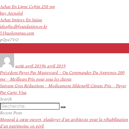
Achat En Ligne Ceftin 250 mg
buy Atenolol
Achat Imitrex En Suisse
ideafin.dbfoundation.or.kr
51huolongguo.com
pQya7VO
Auteur
Publié
le
acti
6 avril 2019
6 avril 2019
Navigation
Article
Précédent
Payer Par Mastercard – Ou Commander Du Aggrenox 200
de
précédent :
mg – Meilleurs Prix pour tous les clients
l’article
Article
Suivant
Gros Réductions – Medicament Sildenafil Citrate Prix – Payer
suivant :
Par Carte Visa
Search
Recherche
Recherche
pour
Recent Posts
:
Mossoul à cœur ouvert, plaidoyer d’un architecte pour la réhabilitation
d’un patrimoine en péril