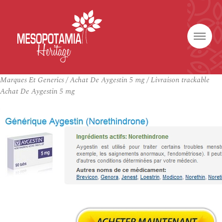
Marques Et Generics / Achat De Aygestin 5 mg / Livraison trackable
Achat De Aygestin 5 mg