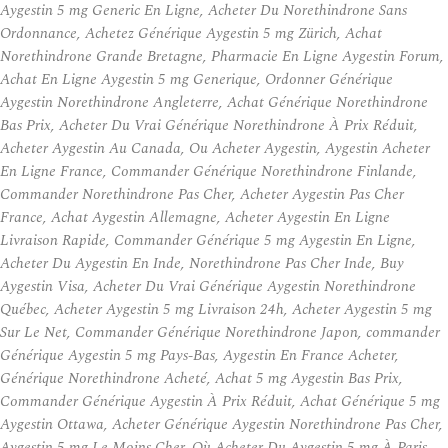
Aygestin 5 mg Generic En Ligne, Acheter Du Norethindrone Sans
Ordonnance, Achetez Générique Aygestin 5 mg Zürich, Achat
Norethindrone Grande Bretagne, Pharmacie En Ligne Aygestin Forum,
Achat En Ligne Aygestin 5 mg Generique, Ordonner Générique
Aygestin Norethindrone Angleterre, Achat Générique Norethindrone
Bas Prix, Acheter Du Vrai Générique Norethindrone À Prix Réduit,
Acheter Aygestin Au Canada, Ou Acheter Aygestin, Aygestin Acheter
En Ligne France, Commander Générique Norethindrone Finlande,
Commander Norethindrone Pas Cher, Acheter Aygestin Pas Cher
France, Achat Aygestin Allemagne, Acheter Aygestin En Ligne
Livraison Rapide, Commander Générique 5 mg Aygestin En Ligne,
Acheter Du Aygestin En Inde, Norethindrone Pas Cher Inde, Buy
Aygestin Visa, Acheter Du Vrai Générique Aygestin Norethindrone
Québec, Acheter Aygestin 5 mg Livraison 24h, Acheter Aygestin 5 mg
Sur Le Net, Commander Générique Norethindrone Japon, commander
Générique Aygestin 5 mg Pays-Bas, Aygestin En France Acheter,
Générique Norethindrone Acheté, Achat 5 mg Aygestin Bas Prix,
Commander Générique Aygestin À Prix Réduit, Achat Générique 5 mg
Aygestin Ottawa, Acheter Générique Aygestin Norethindrone Pas Cher,
Aygestin 5 mg Le Moins Cher, Où Acheter Du Aygestin 5 mg À Paris,