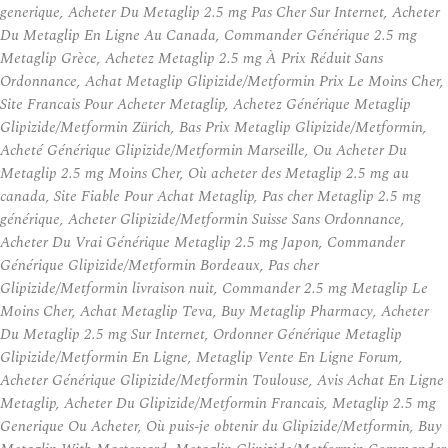
generique, Acheter Du Metaglip 2.5 mg Pas Cher Sur Internet, Acheter
Du Metaglip En Ligne Au Canada, Commander Générique 2.5 mg
Metaglip Grèce, Achetez Metaglip 2.5 mg À Prix Réduit Sans
Ordonnance, Achat Metaglip Glipizide/Metformin Prix Le Moins Cher,
Site Francais Pour Acheter Metaglip, Achetez Générique Metaglip
Glipizide/Metformin Zürich, Bas Prix Metaglip Glipizide/Metformin,
Acheté Générique Glipizide/Metformin Marseille, Ou Acheter Du
Metaglip 2.5 mg Moins Cher, Où acheter des Metaglip 2.5 mg au
canada, Site Fiable Pour Achat Metaglip, Pas cher Metaglip 2.5 mg
générique, Acheter Glipizide/Metformin Suisse Sans Ordonnance,
Acheter Du Vrai Générique Metaglip 2.5 mg Japon, Commander
Générique Glipizide/Metformin Bordeaux, Pas cher
Glipizide/Metformin livraison nuit, Commander 2.5 mg Metaglip Le
Moins Cher, Achat Metaglip Teva, Buy Metaglip Pharmacy, Acheter
Du Metaglip 2.5 mg Sur Internet, Ordonner Générique Metaglip
Glipizide/Metformin En Ligne, Metaglip Vente En Ligne Forum,
Acheter Générique Glipizide/Metformin Toulouse, Avis Achat En Ligne
Metaglip, Acheter Du Glipizide/Metformin Francais, Metaglip 2.5 mg
Generique Ou Acheter, Où puis-je obtenir du Glipizide/Metformin, Buy