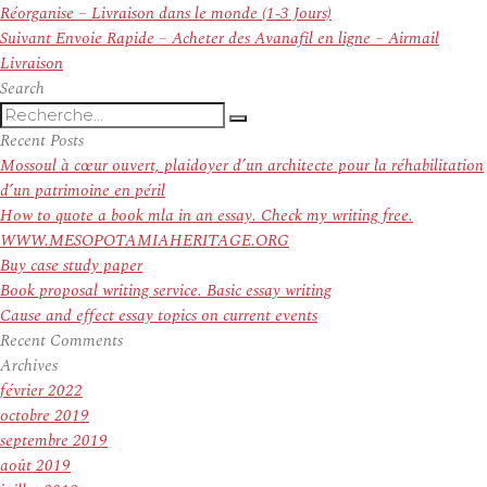
de
précédent :
Réorganise – Livraison dans le monde (1-3 Jours)
l’article
Article
Suivant
Envoie Rapide – Acheter des Avanafil en ligne – Airmail
suivant :
Livraison
Search
Recherche
Recherche
pour
Recent Posts
:
Mossoul à cœur ouvert, plaidoyer d’un architecte pour la réhabilitation
d’un patrimoine en péril
How to quote a book mla in an essay. Check my writing free.
WWW.MESOPOTAMIAHERITAGE.ORG
Buy case study paper
Book proposal writing service. Basic essay writing
Cause and effect essay topics on current events
Recent Comments
Archives
février 2022
octobre 2019
septembre 2019
août 2019