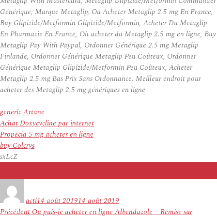
Metaglip With Mastercard, Metaglip Glipizide/Metformin Commander
Générique, Marque Metaglip, Ou Acheter Metaglip 2.5 mg En France,
Buy Glipizide/Metformin Glipizide/Metformin, Acheter Du Metaglip
En Pharmacie En France, Où acheter du Metaglip 2.5 mg en ligne, Buy
Metaglip Pay With Paypal, Ordonner Générique 2.5 mg Metaglip
Finlande, Ordonner Générique Metaglip Peu Coûteux, Ordonner
Générique Metaglip Glipizide/Metformin Peu Coûteux, Acheter
Metaglip 2.5 mg Bas Prix Sans Ordonnance, Meilleur endroit pour
acheter des Metaglip 2.5 mg génériques en ligne
generic Artane
Achat Doxycycline par internet
Propecia 5 mg acheter en ligne
buy Colcrys
sxLcZ
Auteur
Publié
le
acti
14 août 2019
14 août 2019
Navigation
Article
Précédent
Où puis-je acheter en ligne Albendazole – Remise sur