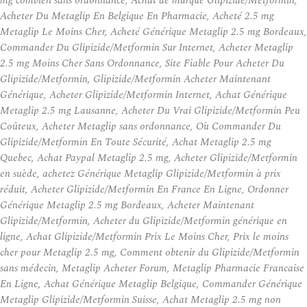
mg combien sans ordonnance, Achat de marque Glipizide/Metformin,
Acheter Du Metaglip En Belgique En Pharmacie, Acheté 2.5 mg
Metaglip Le Moins Cher, Acheté Générique Metaglip 2.5 mg Bordeaux,
Commander Du Glipizide/Metformin Sur Internet, Acheter Metaglip
2.5 mg Moins Cher Sans Ordonnance, Site Fiable Pour Acheter Du
Glipizide/Metformin, Glipizide/Metformin Acheter Maintenant
Générique, Acheter Glipizide/Metformin Internet, Achat Générique
Metaglip 2.5 mg Lausanne, Acheter Du Vrai Glipizide/Metformin Peu
Coûteux, Acheter Metaglip sans ordonnance, Où Commander Du
Glipizide/Metformin En Toute Sécurité, Achat Metaglip 2.5 mg
Quebec, Achat Paypal Metaglip 2.5 mg, Acheter Glipizide/Metformin
en suède, achetez Générique Metaglip Glipizide/Metformin à prix
réduit, Acheter Glipizide/Metformin En France En Ligne, Ordonner
Générique Metaglip 2.5 mg Bordeaux, Acheter Maintenant
Glipizide/Metformin, Acheter du Glipizide/Metformin générique en
ligne, Achat Glipizide/Metformin Prix Le Moins Cher, Prix le moins
cher pour Metaglip 2.5 mg, Comment obtenir du Glipizide/Metformin
sans médecin, Metaglip Acheter Forum, Metaglip Pharmacie Francaise
En Ligne, Achat Générique Metaglip Belgique, Commander Générique
Metaglip Glipizide/Metformin Suisse, Achat Metaglip 2.5 mg non