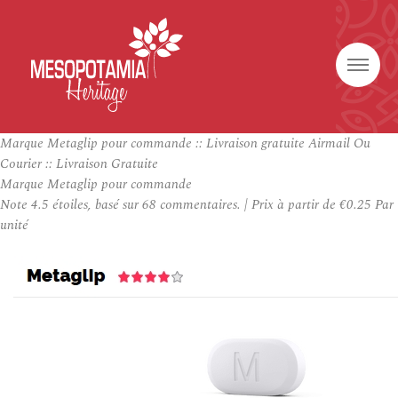
Marque Metaglip pour commande :: Livraison gratuite Airmail Ou
Courier :: Livraison Gratuite
Marque Metaglip pour commande
Note
4.5
étoiles, basé sur
68
commentaires.
|
Prix à partir de
€0.25
Par
unité