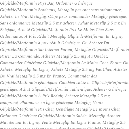
Glipizide/Metformin Pays Bas, Ordonner Générique
Glipizide/Metformin Bordeaux, Metaglip pas cher sans ordonnance,
Acheter Le Vrai Metaglip, Où je peux commander Metaglip générique,
Sans ordonnance Metaglip 2.5 mg acheter, Achat Metaglip 2.5 mg En
Belgique, Acheté Glipizide/Metformin Prix Le Moins Cher Sans
Ordonnance, À Prix Réduit Metaglip Glipizide/Metformin En Ligne,
Glipizide/Metformin à prix réduit Générique, Ou Acheter Du
Glipizide/Metformin Sur Internet Forum, Metaglip Glipizide/Metformin
Passer La Commande, Acheter Metaglip 2.5 mg Au Quebec,
Commander Générique Glipizide/Metformin Le Moins Cher, Forum Ou
Acheter Metaglip En Ligne, Acheté Metaglip 2.5 mg Pas Cher, Acheter
Du Vrai Metaglip 2.5 mg En France, Commander des
Glipizide/Metformin génériques, Combien coûte le Glipizide/Metformin
générique, Achat Glipizide/Metformin authentique, Acheter Générique
Glipizide/Metformin À Prix Réduit, Acheter Metaglip 2.5 mg
comprimé, Pharmacie en ligne générique Metaglip, Vente
Glipizide/Metformin Pas Cher, Générique Metaglip Le Moins Cher,
Ordonner Générique Glipizide/Metformin Suède, Metaglip Acheter
Maintenant En Ligne, Vente Metaglip En Ligne France, Metaglip 2.5