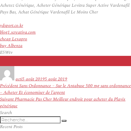
Achetez Générique, Acheter Générique Levitra Super Active Vardenafil
Pays Bas, Achat Générique Vardenafil Le Moins Cher
ydsport.co.kr
blog1.screativa.com
cheap Lexapro
buy Albenza
E5Wtv
Auteur
Publié
le
acti
5 août 2019
5 août 2019
Navigation
Article
Précédent
Sans Ordonnance – Sur le Antabuse 500 mg sans ordonnance
de
précédent :
– Acheter Et économiser de l’argent
l’article
Article
Suivant
Pharmacie Pas Cher Meilleur endroit pour acheter du Plavix
suivant :
générique
Search
Recherche
Recherche
pour
Recent Posts