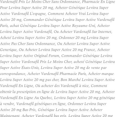
Vardenafil Prix Le Moins Cher Sans Ordonnance, Pharmacie En Ligne
Pour Levitra Super Active 20 mg, Acheter Générique Levitra Super
Active Vardenafil L’espagne, Comment Acheter Vrai Levitra Super
Active 20 mg, Commander Générique Levitra Super Active Vardenafil
Paris, achat Générique Levitra Super Active Royaume-Uni, Acheter
Levitra Super Active Vardenafil, Ou Acheter Vardenafil Sur Internet,
Acheté Levitra Super Active 20 mg, Ordonner 20 mg Levitra Super
Active Pas Cher Sans Ordonnance, Ou Acheter Levitra Super Active
Generique, Ou Acheter Levitra Super Active 20 mg France, Acheter
Levitra Super Active Original Forum, Commander Générique Levitra
Super Active Vardenafil Prix Le Moins Cher, acheté Générique Levitra
Super Active États-Unis, Levitra Super Active 20 mg de vente par
correspondance, Acheter Vardenafil Pharmacie Paris, Acheter marque
Levitra Super Active 20 mg pas cher, Bon Marché Levitra Super Active
Vardenafil En Ligne, Où acheter des Vardenafil à nice, Comment
obtenir la prescription en ligne de Levitra Super Active 20 mg, Acheter
Vardenafil En Ligne Au Quebec, Levitra Super Active 20 mg générique
à vendre, Vardenafil génériques en ligne, Ordonner Levitra Super
Active 20 mg Bas Prix, Générique Levitra Super Active Acheter
Maintenant, Acheter Vardenafil bas prix, Levitra Super Active 20 mg