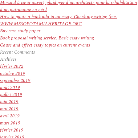
:
Mossoul à cœur ouvert, plaidoyer d’un architecte pour la réhabilitation
d’un patrimoine en péril
How to quote a book mla in an essay. Check my writing free.
WWW.MESOPOTAMIAHERITAGE.ORG
Buy case study paper
Book proposal writing service. Basic essay writing
Cause and effect essay topics on current events
Recent Comments
Archives
février 2022
octobre 2019
septembre 2019
août 2019
juillet 2019
juin 2019
mai 2019
avril 2019
mars 2019
février 2019
janvier 2019