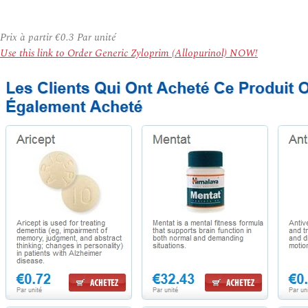
Prix à partir
€0.3
Par unité
Use this link to Order Generic Zyloprim (Allopurinol) NOW!