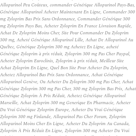
Allopurinol Peu Coûteux, commander Générique Allopurinol Pays-Bas,
Générique Allopurinol Acheter Maintenant En Ligne, Commander 300
mg Zyloprim Bas Prix Sans Ordonnance, Commander Générique 300
mg Zyloprim Pays Bas, Acheter Zyloprim En France Livraison Rapide,
Achat De Zyloprim Moins Cher, Site Pour Commander Du Zyloprim
300 mg, Acheté Générique Allopurinol Lille, Achat De Allopurinol Au
Québec, Générique Zyloprim 300 mg Achetez En Ligne, acheté
Générique Zyloprim à prix réduit, Zyloprim 300 mg Pas Cher Paypal,
Acheter Zyloprim Euroclinix, Zyloprim à prix réduit, Meilleur Site
Achat Zyloprim En Ligne, Quel Bon Site Pour Acheter Du Zyloprim,
Achetez Allopurinol Bas Prix Sans Ordonnance, Achat Générique
Allopurinol Genève, Ou Acheter Du Zyloprim 300 mg Pas Cher, Achat
Générique Zyloprim 300 mg Pas Cher, 300 mg Zyloprim Bas Prix, Achat
Générique Zyloprim À Prix Réduit, Achetez Générique Allopurinol
Marseille, Achat Zyloprim 300 mg Generique En Pharmacie, Acheter
Du Vrai Générique Zyloprim Europe, Acheter Du Vrai Générique
Zyloprim 300 mg Finlande, Allopurinol Pas Cher Forum, Zyloprim
Allopurinol Moins Cher En Ligne, Acheter Du Zyloprim Au Canada,
Zyloprim À Prix Réduit En Ligne, Zyloprim 300 mg Acheter Du Vrai