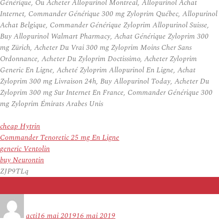
Générique, Ou Acheter Allopurinol Montreal, Allopurinol Achat
Internet, Commander Générique 300 mg Zyloprim Québec, Allopurinol
Achat Belgique, Commander Générique Zyloprim Allopurinol Suisse,
Buy Allopurinol Walmart Pharmacy, Achat Générique Zyloprim 300
mg Zürich, Acheter Du Vrai 300 mg Zyloprim Moins Cher Sans
Ordonnance, Acheter Du Zyloprim Doctissimo, Acheter Zyloprim
Generic En Ligne, Acheté Zyloprim Allopurinol En Ligne, Achat
Zyloprim 300 mg Livraison 24h, Buy Allopurinol Today, Acheter Du
Zyloprim 300 mg Sur Internet En France, Commander Générique 300
mg Zyloprim Émirats Arabes Unis
cheap Hytrin
Commander Tenoretic 25 mg En Ligne
generic Ventolin
buy Neurontin
ZJP9TLq
Auteur
Publié
le
acti
16 mai 2019
16 mai 2019