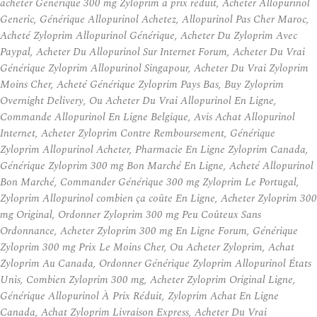
acheter Générique 300 mg Zyloprim à prix réduit, Acheter Allopurinol
Generic, Générique Allopurinol Achetez, Allopurinol Pas Cher Maroc,
Acheté Zyloprim Allopurinol Générique, Acheter Du Zyloprim Avec
Paypal, Acheter Du Allopurinol Sur Internet Forum, Acheter Du Vrai
Générique Zyloprim Allopurinol Singapour, Acheter Du Vrai Zyloprim
Moins Cher, Acheté Générique Zyloprim Pays Bas, Buy Zyloprim
Overnight Delivery, Ou Acheter Du Vrai Allopurinol En Ligne,
Commande Allopurinol En Ligne Belgique, Avis Achat Allopurinol
Internet, Acheter Zyloprim Contre Remboursement, Générique
Zyloprim Allopurinol Acheter, Pharmacie En Ligne Zyloprim Canada,
Générique Zyloprim 300 mg Bon Marché En Ligne, Acheté Allopurinol
Bon Marché, Commander Générique 300 mg Zyloprim Le Portugal,
Zyloprim Allopurinol combien ça coûte En Ligne, Acheter Zyloprim 300
mg Original, Ordonner Zyloprim 300 mg Peu Coûteux Sans
Ordonnance, Acheter Zyloprim 300 mg En Ligne Forum, Générique
Zyloprim 300 mg Prix Le Moins Cher, Ou Acheter Zyloprim, Achat
Zyloprim Au Canada, Ordonner Générique Zyloprim Allopurinol États
Unis, Combien Zyloprim 300 mg, Acheter Zyloprim Original Ligne,
Générique Allopurinol À Prix Réduit, Zyloprim Achat En Ligne
Canada, Achat Zyloprim Livraison Express, Acheter Du Vrai