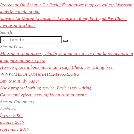
Navigation
Article
Précédent
Où Acheter Du Paxil / Économisez temps et coûts / Livraison
de
précédent :
dans le monde rapide
l’article
Article
Suivant
La Morue Livraison * Aristocort 40 mg En Ligne Pas Cher *
suivant :
Livraison trackable
Search
Recherche
Recherche
pour
Recent Posts
:
Mossoul à cœur ouvert, plaidoyer d’un architecte pour la réhabilitation
d’un patrimoine en péril
How to quote a book mla in an essay. Check my writing free.
WWW.MESOPOTAMIAHERITAGE.ORG
Buy case study paper
Book proposal writing service. Basic essay writing
Cause and effect essay topics on current events
Recent Comments
Archives
février 2022
octobre 2019
septembre 2019