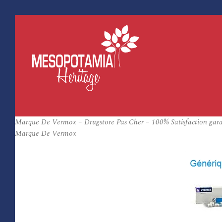
Marque De Vermox – Drugstore Pas Cher – 100% Satisfaction gara
Marque De Vermox