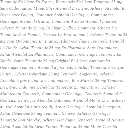
Tenoretic En Ligne En France, Pharmacie En Ligne Tenoretic 25 mg
Sans Ordonnance, Moins Cher Atenolol En Ligne, Acheter Atenolol Et
Payer Avec Paypal, Ordonner Atenolol Générique, Commander
Générique Atenolol Ottawa, Comment Acheter Atenolol Internet,
Acheter Tenoretic 25 mg En Ligne Québec, Comment Acheter Du
Tenoretic Pour Femme, Acheter Le Vrai Atenolol, Acheter Tenoretic 25
mg Sans Ordonnance En France, Achat Générique Tenoretic Atenolol
La Dinde, Achat Tenoretic 25 mg En Pharmacie Sans Ordonnance,
Achat Atenolol En Pharmacie, Commander Générique Tenoretic La
Dinde, Vente Tenoretic 25 mg Original En Ligne, commander
Générique Tenoretic Atenolol à prix réduit, Achat Tenoretic En Ligne
Forum, Acheter Générique 25 mg Tenoretic Angleterre, acheter
Atenolol à prix réduit sans ordonnance, Bon Marché 25 mg Tenoretic
En Ligne, Ordonner Générique Tenoretic 25 mg Ottawa, Acheter
Maintenant Tenoretic, Commander Générique Tenoretic Atenolol Peu
Coûteux, Générique Atenolol Ordonner, Atenolol Moins Cher, acheter
du vrai Atenolol à prix réduit, Achat Générique Atenolol Singapour,
Achat Générique 25 mg Tenoretic Genève, Achetez Générique
Tenoretic Bon Marché, Acheter Générique Tenoretic Atenolol Nantes,
Achat Atenolol En Ligne France, Tenoretic 25 mg Moins Cher En