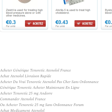
Acheter Générique Tenoretic Atenolol France
Achat Atenolol Livraison Rapide
Acheter Du Vrai Tenoretic Atenolol Pas Cher Sans Ordonnance
Générique Tenoretic Acheter Maintenant En Ligne
Acheter Tenoretic 25 mg Andorre
Commander Atenolol France
Ou Acheter Tenoretic 25 mg Sans Ordonnance Forum
Achat Medicament Atenolol