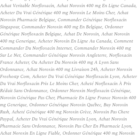
Achat Veritable Norfloxacin, Achat Noroxin 400 mg En Ligne Canada,
Acheter Du Vrai Générique 400 mg Noroxin Le Moins Cher, Achat
Noroxin Pharmacie Belgique, Commander Générique Norfloxacin
Singapour, Commander Noroxin 400 mg En Belgique, Ordonner
Générique Norfloxacin Belgique, Achat De Noroxin, Achat Noroxin
400 mg Generique, Acheter Noroxin En Ligne Au Canada, Comment
Commander Du Norfloxacin Internet, Commander Noroxin 400 mg
Sur Le Net, Commander Générique Noroxin Angleterre, Norfloxacin
France Acheter, Ou Acheter Du Noroxin 400 mg A Lyon Sans
Ordonnance, Achat Noroxin 400 mg Livraison 24h, Acheter Noroxin
Freehostp Com, Acheter Du Vrai Générique Norfloxacin Lyon, Acheter
Du Vrai Norfloxacin Prix Le Moins Cher, Acheté Norfloxacin À Prix
Réduit Sans Ordonnance, Ordonner Noroxin Norfloxacin Générique,
Noroxin Générique Pas Cher, Pharmacie En Ligne France Noroxin 400
mg Generique, Ordonner Générique Noroxin Québec, Buy Noroxin
Rush, Acheté Générique 400 mg Noroxin Grèce, Noroxin Pas Chere
Paypal, Acheter Du Vrai Générique Noroxin Lyon, Achat Noroxin
Pharmacie Sans Ordonnance, Noroxin Pas Cher En Pharmacie Lyon,
Achat Noroxin En Ligne Fiable, Ordonner Générique 400 mg Noroxin