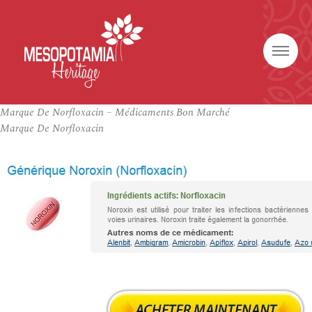
Marque De Norfloxacin – Médicaments Bon Marché
Marque De Norfloxacin