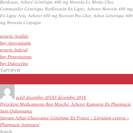
Bordeaux, Acheté Générique 400 mg Noroxin Le Moins Cher,
Commander Générique Norfloxacin En Ligne, Acheter Noroxin 400 mg
En Ligne Avis, Acheter 400 mg Noroxin Pas Cher, Achat Générique 400
mg Noroxin L’espagne
generic Avalide
buy Atorvastatin
generic Inderal
buy Progesterone
buy Duloxetine
TaP5WvW
Auteur
Publié
le
acti
3 décembre 2018
3 décembre 2018
Navigation
Article
Précédent
Médicaments Bon Marché. Acheter Kamagra En Pharmacie
de
précédent :
Sans Ordonnance
l’article
Article
Suivant
Achat Glucovance Générique En France :: Livraison express ::
suivant :
Pharmacie Approuvé
Search