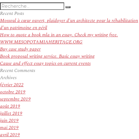
Recherche
Recherche
pour
Recent Posts
:
Mossoul à cœur ouvert, plaidoyer d’un architecte pour la réhabilitation
d’un patrimoine en péril
How to quote a book mla in an essay. Check my writing free.
WWW.MESOPOTAMIAHERITAGE.ORG
Buy case study paper
Book proposal writing service. Basic essay writing
Cause and effect essay topics on current events
Recent Comments
Archives
février 2022
octobre 2019
septembre 2019
août 2019
juillet 2019
juin 2019
mai 2019
avril 2019