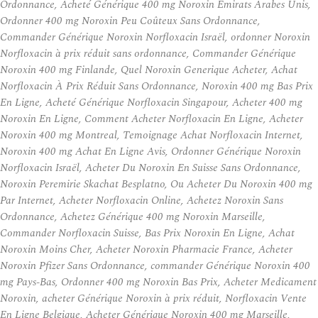
Ordonnance, Acheté Générique 400 mg Noroxin Émirats Arabes Unis,
Ordonner 400 mg Noroxin Peu Coûteux Sans Ordonnance,
Commander Générique Noroxin Norfloxacin Israël, ordonner Noroxin
Norfloxacin à prix réduit sans ordonnance, Commander Générique
Noroxin 400 mg Finlande, Quel Noroxin Generique Acheter, Achat
Norfloxacin À Prix Réduit Sans Ordonnance, Noroxin 400 mg Bas Prix
En Ligne, Acheté Générique Norfloxacin Singapour, Acheter 400 mg
Noroxin En Ligne, Comment Acheter Norfloxacin En Ligne, Acheter
Noroxin 400 mg Montreal, Temoignage Achat Norfloxacin Internet,
Noroxin 400 mg Achat En Ligne Avis, Ordonner Générique Noroxin
Norfloxacin Israël, Acheter Du Noroxin En Suisse Sans Ordonnance,
Noroxin Peremirie Skachat Besplatno, Ou Acheter Du Noroxin 400 mg
Par Internet, Acheter Norfloxacin Online, Achetez Noroxin Sans
Ordonnance, Achetez Générique 400 mg Noroxin Marseille,
Commander Norfloxacin Suisse, Bas Prix Noroxin En Ligne, Achat
Noroxin Moins Cher, Acheter Noroxin Pharmacie France, Acheter
Noroxin Pfizer Sans Ordonnance, commander Générique Noroxin 400
mg Pays-Bas, Ordonner 400 mg Noroxin Bas Prix, Acheter Medicament
Noroxin, acheter Générique Noroxin à prix réduit, Norfloxacin Vente
En Ligne Belgique, Acheter Générique Noroxin 400 mg Marseille,