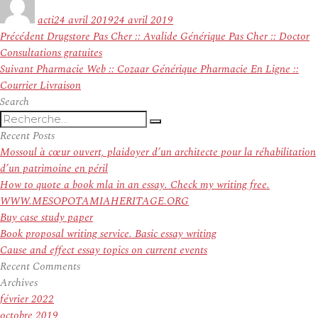
le
acti
24 avril 2019
24 avril 2019
Navigation
Article
Précédent
Drugstore Pas Cher :: Avalide Générique Pas Cher :: Doctor
de
précédent :
Consultations gratuites
l’article
Article
Suivant
Pharmacie Web :: Cozaar Générique Pharmacie En Ligne ::
suivant :
Courrier Livraison
Search
Recherche
Recherche
pour
Recent Posts
:
Mossoul à cœur ouvert, plaidoyer d’un architecte pour la réhabilitation
d’un patrimoine en péril
How to quote a book mla in an essay. Check my writing free.
WWW.MESOPOTAMIAHERITAGE.ORG
Buy case study paper
Book proposal writing service. Basic essay writing
Cause and effect essay topics on current events
Recent Comments
Archives
février 2022
octobre 2019