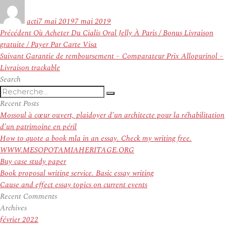
Auteur
Publié
le
acti
7 mai 2019
7 mai 2019
Navigation
Article
Précédent
Où Acheter Du Cialis Oral Jelly À Paris / Bonus Livraison
de
précédent :
gratuite / Payer Par Carte Visa
l’article
Article
Suivant
Garantie de remboursement – Comparateur Prix Allopurinol –
suivant :
Livraison trackable
Search
Recherche
Recherche
pour
Recent Posts
:
Mossoul à cœur ouvert, plaidoyer d’un architecte pour la réhabilitation
d’un patrimoine en péril
How to quote a book mla in an essay. Check my writing free.
WWW.MESOPOTAMIAHERITAGE.ORG
Buy case study paper
Book proposal writing service. Basic essay writing
Cause and effect essay topics on current events
Recent Comments
Archives
février 2022