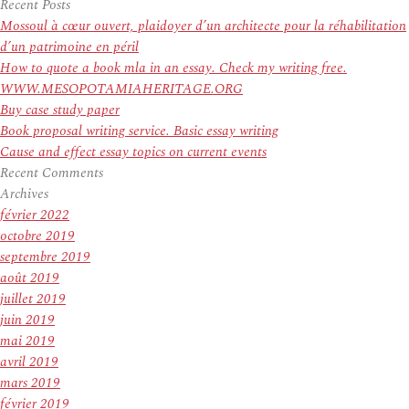
pour
Recent Posts
:
Mossoul à cœur ouvert, plaidoyer d’un architecte pour la réhabilitation
d’un patrimoine en péril
How to quote a book mla in an essay. Check my writing free.
WWW.MESOPOTAMIAHERITAGE.ORG
Buy case study paper
Book proposal writing service. Basic essay writing
Cause and effect essay topics on current events
Recent Comments
Archives
février 2022
octobre 2019
septembre 2019
août 2019
juillet 2019
juin 2019
mai 2019
avril 2019
mars 2019
février 2019