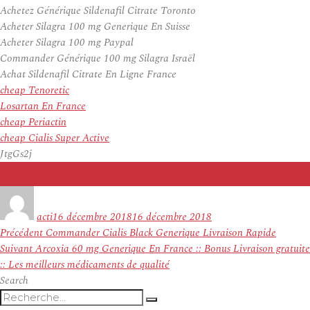
Achetez Générique Sildenafil Citrate Toronto
Acheter Silagra 100 mg Generique En Suisse
Acheter Silagra 100 mg Paypal
Commander Générique 100 mg Silagra Israël
Achat Sildenafil Citrate En Ligne France
cheap Tenoretic
Losartan En France
cheap Periactin
cheap Cialis Super Active
JtgGs2j
Auteur
Publié
le
acti
16 décembre 2018
16 décembre 2018
Navigation
Article
Précédent
Commander Cialis Black Generique Livraison Rapide
de
Article
précédent :
Suivant
Arcoxia 60 mg Generique En France :: Bonus Livraison gratuite
l’article
suivant :
:: Les meilleurs médicaments de qualité
Search
Recherche
Recherche