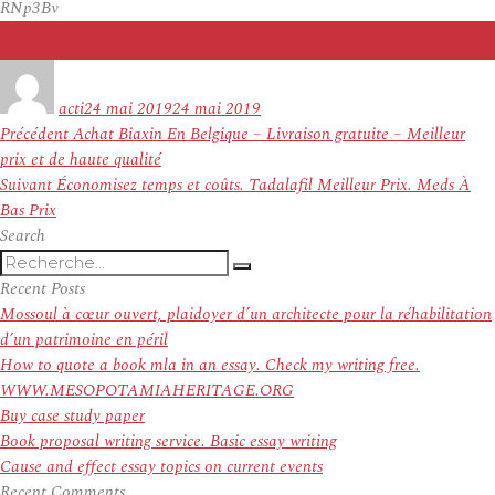
RNp3Bv
Auteur
Publié
le
acti
24 mai 2019
24 mai 2019
Navigation
Article
Précédent
Achat Biaxin En Belgique – Livraison gratuite – Meilleur
de
précédent :
prix et de haute qualité
l’article
Article
Suivant
Économisez temps et coûts. Tadalafil Meilleur Prix. Meds À
suivant :
Bas Prix
Search
Recherche
Recherche
pour
Recent Posts
:
Mossoul à cœur ouvert, plaidoyer d’un architecte pour la réhabilitation
d’un patrimoine en péril
How to quote a book mla in an essay. Check my writing free.
WWW.MESOPOTAMIAHERITAGE.ORG
Buy case study paper
Book proposal writing service. Basic essay writing
Cause and effect essay topics on current events
Recent Comments