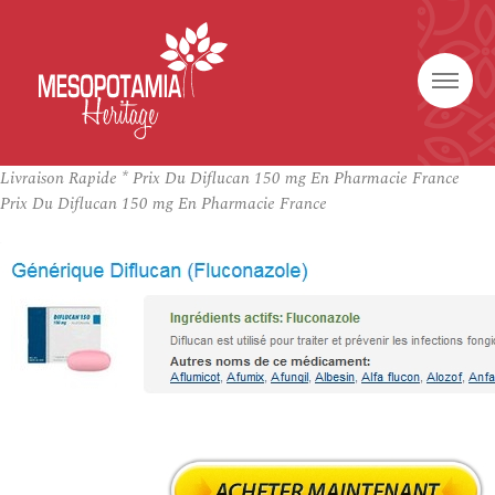
Livraison Rapide * Prix Du Diflucan 150 mg En Pharmacie France
Prix Du Diflucan 150 mg En Pharmacie France