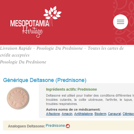
Livraison Rapide – Posologie Du Prednisone – Toutes les cartes de
crédit acceptées
Posologie Du Prednisone