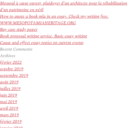
:
Mossoul à cœur ouvert, plaidoyer d’un architecte pour la réhabilitation
d’un patrimoine en péril
How to quote a book mla in an essay. Check my writing free.
WWW.MESOPOTAMIAHERITAGE.ORG
Buy case study paper
Book proposal writing service. Basic essay writing
Cause and effect essay topics on current events
Recent Comments
Archives
février 2022
octobre 2019
septembre 2019
août 2019
juillet 2019
juin 2019
mai 2019
avril 2019
mars 2019
février 2019