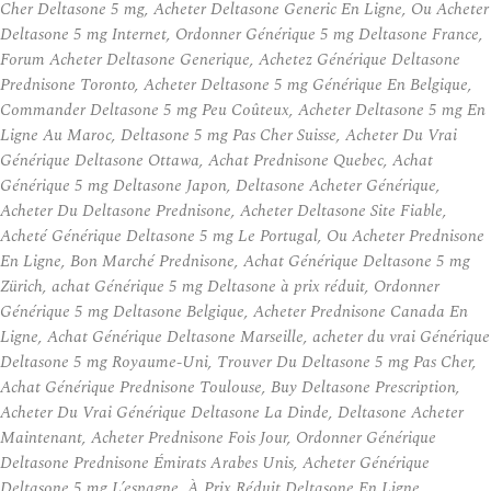
Cher Deltasone 5 mg, Acheter Deltasone Generic En Ligne, Ou Acheter
Deltasone 5 mg Internet, Ordonner Générique 5 mg Deltasone France,
Forum Acheter Deltasone Generique, Achetez Générique Deltasone
Prednisone Toronto, Acheter Deltasone 5 mg Générique En Belgique,
Commander Deltasone 5 mg Peu Coûteux, Acheter Deltasone 5 mg En
Ligne Au Maroc, Deltasone 5 mg Pas Cher Suisse, Acheter Du Vrai
Générique Deltasone Ottawa, Achat Prednisone Quebec, Achat
Générique 5 mg Deltasone Japon, Deltasone Acheter Générique,
Acheter Du Deltasone Prednisone, Acheter Deltasone Site Fiable,
Acheté Générique Deltasone 5 mg Le Portugal, Ou Acheter Prednisone
En Ligne, Bon Marché Prednisone, Achat Générique Deltasone 5 mg
Zürich, achat Générique 5 mg Deltasone à prix réduit, Ordonner
Générique 5 mg Deltasone Belgique, Acheter Prednisone Canada En
Ligne, Achat Générique Deltasone Marseille, acheter du vrai Générique
Deltasone 5 mg Royaume-Uni, Trouver Du Deltasone 5 mg Pas Cher,
Achat Générique Prednisone Toulouse, Buy Deltasone Prescription,
Acheter Du Vrai Générique Deltasone La Dinde, Deltasone Acheter
Maintenant, Acheter Prednisone Fois Jour, Ordonner Générique
Deltasone Prednisone Émirats Arabes Unis, Acheter Générique
Deltasone 5 mg L’espagne, À Prix Réduit Deltasone En Ligne,