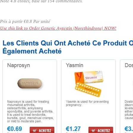
Note
4.8
étoiles, basé sur
154
commentaires.
Prix à partir
€0.8
Par unité
Use this link to Order Generic Aygestin (Norethindrone) NOW!