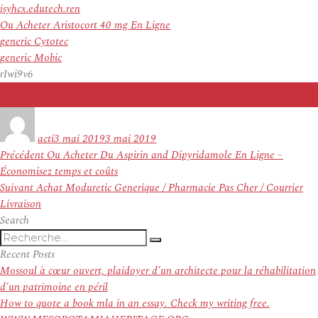
jsyhcx.edutech.ren
Ou Acheter Aristocort 40 mg En Ligne
generic Cytotec
generic Mobic
rIwi9v6
Auteur
Publié
le
acti
3 mai 2019
3 mai 2019
Navigation
Article
Précédent
Ou Acheter Du Aspirin and Dipyridamole En Ligne –
de
précédent :
Économisez temps et coûts
l’article
Article
Suivant
Achat Moduretic Generique / Pharmacie Pas Cher / Courrier
suivant :
Livraison
Search
Recherche
Recherche
pour
Recent Posts
:
Mossoul à cœur ouvert, plaidoyer d’un architecte pour la réhabilitation
d’un patrimoine en péril
How to quote a book mla in an essay. Check my writing free.