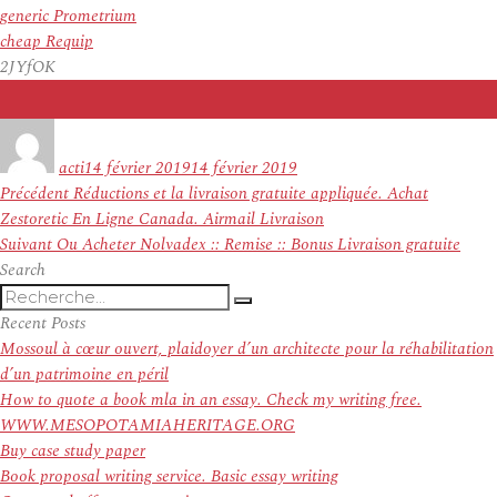
generic Prometrium
cheap Requip
2JYfOK
Auteur
Publié
le
acti
14 février 2019
14 février 2019
Navigation
Article
Précédent
Réductions et la livraison gratuite appliquée. Achat
de
précédent :
Zestoretic En Ligne Canada. Airmail Livraison
l’article
Article
Suivant
Ou Acheter Nolvadex :: Remise :: Bonus Livraison gratuite
suivant :
Search
Recherche
Recherche
pour
Recent Posts
:
Mossoul à cœur ouvert, plaidoyer d’un architecte pour la réhabilitation
d’un patrimoine en péril
How to quote a book mla in an essay. Check my writing free.
WWW.MESOPOTAMIAHERITAGE.ORG
Buy case study paper
Book proposal writing service. Basic essay writing