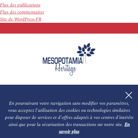
Flux des publications
Flux des commentaires
Site de WordPress-FR
En poursuivant votre navigation sans modifier vos paramètres,
vous acceptez l'utilisation des cookies ou technologies similaires
L'association
NOS PARTENAIRES
pour disposer de services et d'offres adaptés à vos centres d'intérêts
ainsi que pour la sécurisation des transactions sur notre site.
En
Le conseil scientifique et nos experts
Les auteurs
savoir plus