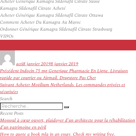
Acheter Générique Kamagra Sildenafil Citrate Suisse
Kamagra Sildenafil Citrate Acheté
Acheter Générique Kamagra Sildenafil Citrate Ottawa
Comment Acheter Du Kamagra Au Maroc
Ordonner Générique Kamagra Sildenafil Citrate Strasbourg
VIi9Os
Auteur
Publié
le
acti
8 janvier 2019
8 janvier 2019
Navigation
Article
Précédent
Indocin 75 mg Generique Pharmacie En Ligne. Livraison
de
précédent :
rapide par courrier ou Airmail. Drugstore Pas Cher
l’article
Article
Suivant
Acheter Motilium Netherlands. Les commandes privées et
suivant :
sécurisées
Search
Recherche
Recherche
pour
Recent Posts
:
Mossoul à cœur ouvert, plaidoyer d’un architecte pour la réhabilitation
d’un patrimoine en péril
How to quote a book mla in an essay. Check my writing free.